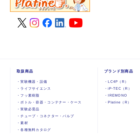
取扱商品
ブランド別商品
・
実験機器
・
設備
・
LC4P（R）
・
ライフサイエンス
・
iP-TEC（R）
・
フッ素樹脂
・
IREMONO
・
ボトル・容器・コンテナー・ケース
・
Platine（R）
・
実験必需品
・
チューブ・コネクター・バルブ
・
素材
・
各種無料カタログ