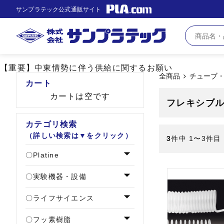
サンプラテック公式通販サイト
【重要】中東情勢に伴う供給に関するお願い
全商品
チューブ
カート
カートは空です
フレキシブ
カテゴリ検索
（詳しい検索は▼をクリック）
3
件中 1〜3件目
Platine
実験機器・設備
ライフサイエンス
フッ素樹脂