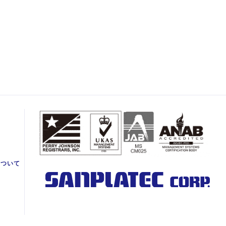
て
について