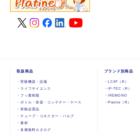
取扱商品
ブランド別商品
・
実験機器
・
設備
・
LC4P（R）
・
ライフサイエンス
・
iP-TEC（R）
・
フッ素樹脂
・
IREMONO
・
ボトル・容器・コンテナー・ケース
・
Platine（R）
・
実験必需品
・
チューブ・コネクター・バルブ
・
素材
・
各種無料カタログ