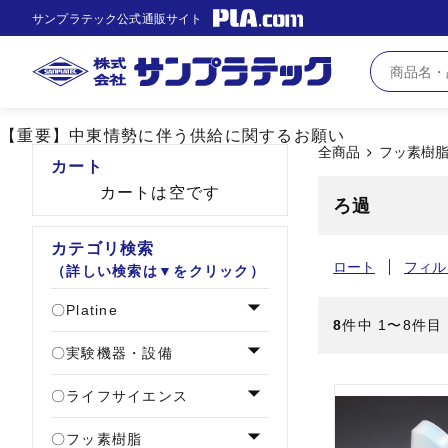
サンプラテック公式通販サイト
【重要】中東情勢に伴う供給に関するお願い
全商品
フッ素樹
カート
カートは空です
ろ過
カテゴリ検索
ロート
フィル
（詳しい検索は▼をクリック）
Platine
8
件中 1〜8件目
実験機器・設備
ライフサイエンス
フッ素樹脂