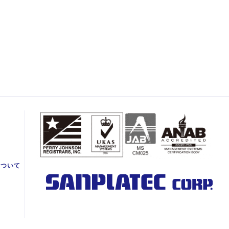
て
について