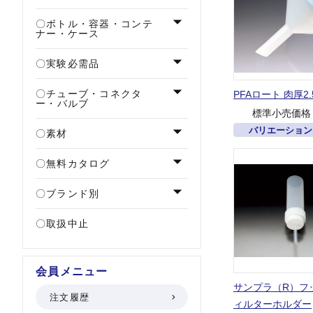
ボトル・容器・コンテ
ナー・ケース
実験必需品
チューブ・コネクタ
PFAロート 肉厚2.
ー・バルブ
標準小売価格
バリエーション
素材
無料カタログ
ブランド別
取扱中止
会員メニュー
サンプラ（R）フ
注文履歴
ィルターホルダー