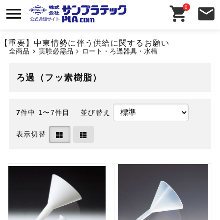
0
【重要】中東情勢に伴う供給に関するお願い
全商品
実験必需品
ロート・ろ過器具・水槽
ろ過（フッ素樹脂）
7
件中 1〜7件目
並び替え
表示切替