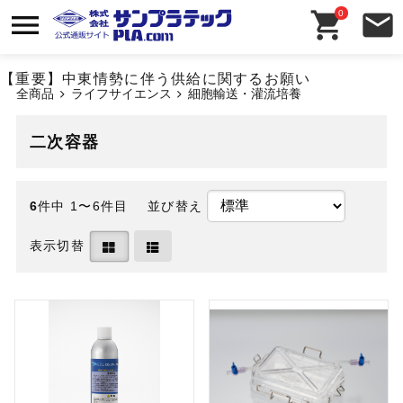
0
【重要】中東情勢に伴う供給に関するお願い
全商品
ライフサイエンス
細胞輸送・灌流培養
二次容器
6
件中 1〜6件目
並び替え
表示切替