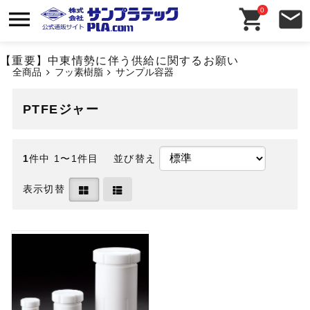
0
【重要】中東情勢に伴う供給に関するお願い
全商品
フッ素樹脂
サンプル容器
PTFEジャー
1
件中 1〜1件目
並び替え
表示切替