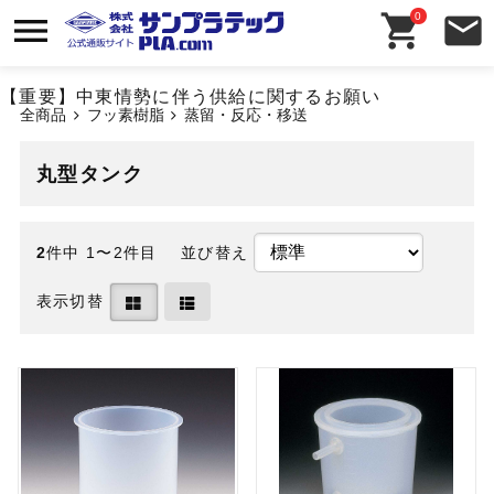
0
【重要】中東情勢に伴う供給に関するお願い
全商品
フッ素樹脂
蒸留・反応・移送
丸型タンク
2
件中 1〜2件目
並び替え
表示切替