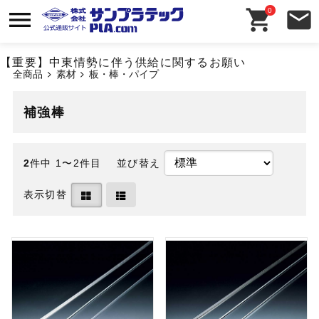
0
【重要】中東情勢に伴う供給に関するお願い
全商品
素材
板・棒・パイプ
補強棒
2
件中 1〜2件目
並び替え
表示切替