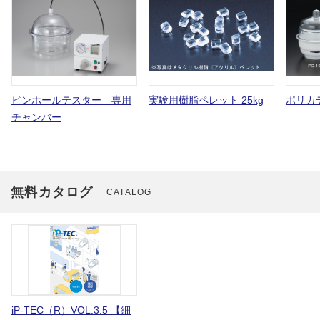
ピンホールテスター 専用
実験用樹脂ペレット 25kg
ポリカ
チャンバー
無料カタログ
CATALOG
iP-TEC（R）VOL.3.5 【細