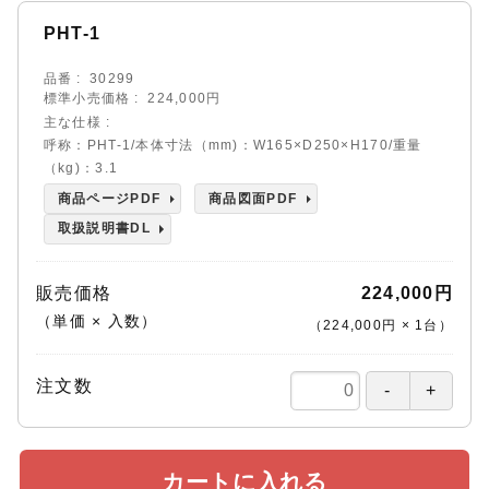
PHT-1
品番
30299
標準小売価格
224,000円
主な仕様
呼称：PHT-1/本体寸法（mm)：W165×D250×H170/重量
（kg)：3.1
商品ページPDF
商品図面PDF
取扱説明書DL
販売価格
224,000円
（単価 × 入数）
（
224,000円
×
1
台
）
注文数
カートに入れる