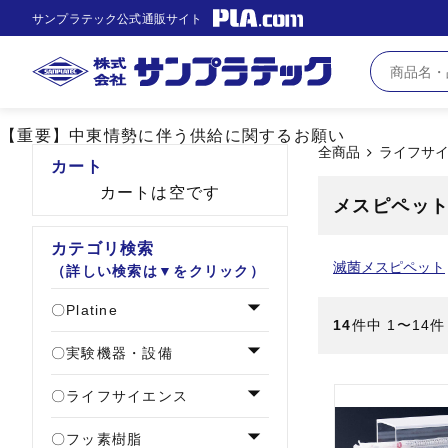
サンプラテック公式通販サイト
【重要】中東情勢に伴う供給に関するお願い
全商品
ライフサ
カート
カートは空です
メスピペッ
カテゴリ検索
滅菌メスピペット
（詳しい検索は▼をクリック）
Platine
14
件中 1〜14
実験機器・設備
ライフサイエンス
フッ素樹脂