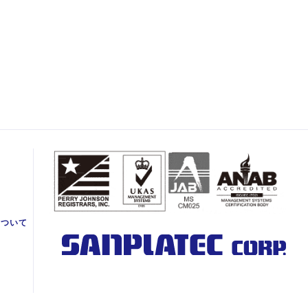
て
について