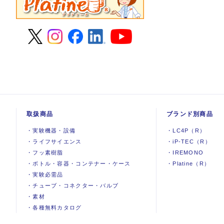
取扱商品
ブランド別商品
・
実験機器
・
設備
・
LC4P（R）
・
ライフサイエンス
・
iP-TEC（R）
・
フッ素樹脂
・
IREMONO
・
ボトル・容器・コンテナー・ケース
・
Platine（R）
・
実験必需品
・
チューブ・コネクター・バルブ
・
素材
・
各種無料カタログ