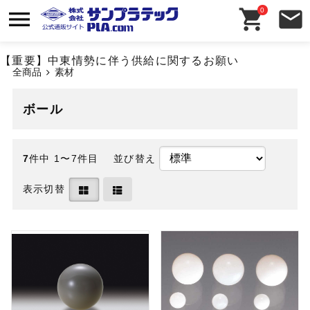
0
【重要】中東情勢に伴う供給に関するお願い
全商品
素材
ボール
7
件中 1〜7件目
並び替え
表示切替