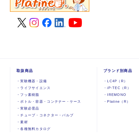
取扱商品
ブランド別商品
・
実験機器
・
設備
・
LC4P（R）
・
ライフサイエンス
・
iP-TEC（R）
・
フッ素樹脂
・
IREMONO
・
ボトル・容器・コンテナー・ケース
・
Platine（R）
・
実験必需品
・
チューブ・コネクター・バルブ
・
素材
・
各種無料カタログ