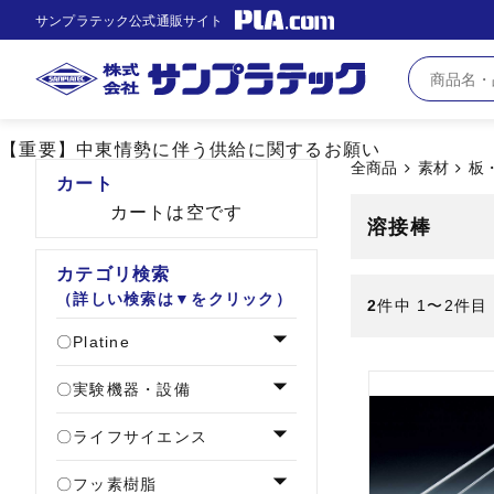
サンプラテック公式通販サイト
【重要】中東情勢に伴う供給に関するお願い
全商品
素材
板
カート
カートは空です
溶接棒
カテゴリ検索
（詳しい検索は▼をクリック）
2
件中 1〜2件目
Platine
実験機器・設備
ライフサイエンス
フッ素樹脂