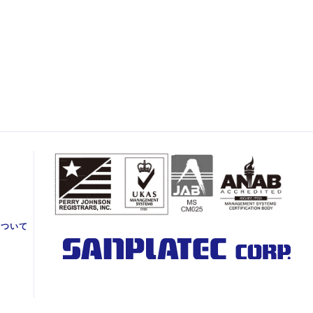
て
について