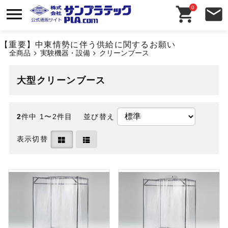
0
【重要】中東情勢に伴う供給に関するお願い
全商品
実験機器・設備
クリーンブース
大型クリーンブース
2
件中 1〜2件目
並び替え
表示切替