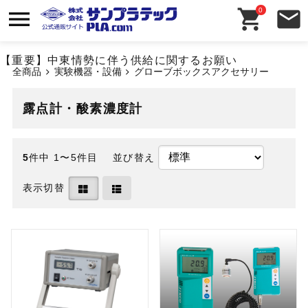
0
【重要】中東情勢に伴う供給に関するお願い
全商品
実験機器・設備
グローブボックスアクセサリー
露点計・酸素濃度計
5
件中 1〜5件目
並び替え
表示切替