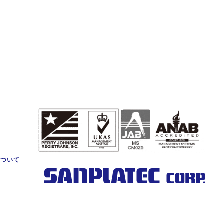
て
について