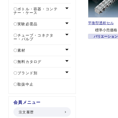
ボトル・容器・コンテ
ナー・ケース
平衡型透析セル
実験必需品
標準小売価格
チューブ・コネクタ
バリエーション
ー・バルブ
素材
無料カタログ
ブランド別
取扱中止
会員メニュー
注文履歴