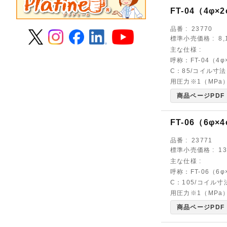
FT-04（4φ×
品番
23770
標準小売価格
8
主な仕様
呼称：FT-04（4
C：85/コイル寸法
用圧力※1（MPa）
商品ページPDF
FT-06（6φ×
品番
23771
標準小売価格
1
主な仕様
呼称：FT-06（6
C：105/コイル寸
用圧力※1（MPa）
商品ページPDF