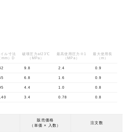
コイル寸法
破壊圧力at23℃
最高使用圧力※1
最大使用長
（mm）D
（MPa）
（MPa）
（m）
42
9.8
2.4
0.9
55
6.8
1.6
0.9
95
4.4
1.0
0.8
140
3.4
0.78
0.8
販売価格
注文数
（単価 × 入数）