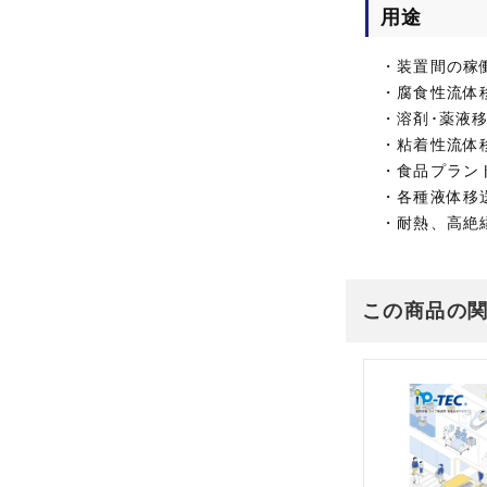
用途
・装置間の稼
・腐食性流体
・溶剤･薬液
・粘着性流体
・食品プラン
・各種液体移
・耐熱、高絶
この商品の