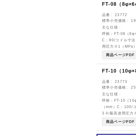
FT-08（8φ×
品番
23772
標準小売価格
1
主な仕様
呼称：FT-08（8
C：90/コイル寸法
用圧力※1（MPa）
商品ページPDF
FT-10（10φ
品番
23773
標準小売価格
2
主な仕様
呼称：FT-10（1
（mm）C：100/
3.4/最高使用圧力
商品ページPDF