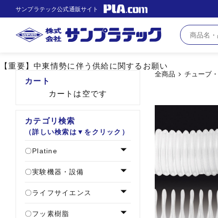
サンプラテック公式通販サイト
【重要】中東情勢に伴う供給に関するお願い
全商品
チューブ
カート
カートは空です
カテゴリ検索
（詳しい検索は▼をクリック）
Platine
実験機器・設備
ライフサイエンス
フッ素樹脂