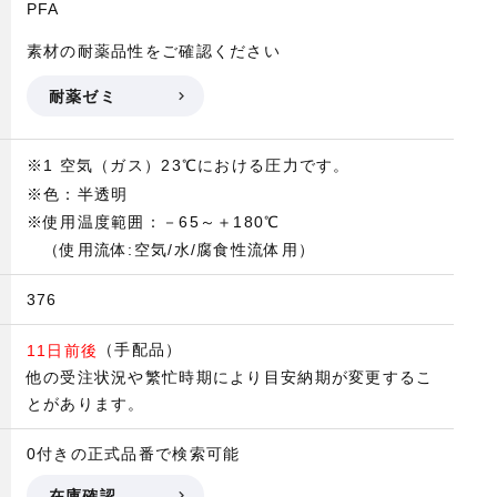
PFA
素材の耐薬品性をご確認ください
耐薬ゼミ
※1 空気（ガス）23℃における圧力です。
※色：半透明
※使用温度範囲：－65～＋180℃
（使用流体:空気/水/腐食性流体用）
376
（手配品）
11日前後
他の受注状況や繁忙時期により目安納期が変更するこ
とがあります。
0付きの正式品番で検索可能
在庫確認