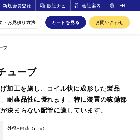
新規会員登録
販社ナビ
会社案内
EN
文・お見積り方法
カートを見る
お問い合わせ
ーブ
ルチューブ
曲げ加工を施し、コイル状に成形した製品
性、耐薬品性に優れます。特に装置の稼働部
離が決まらない配管に適しています。
外径×内径（mm）