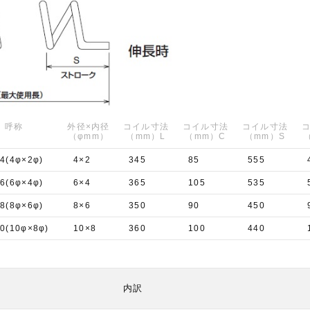
呼称
外径×内径
コイル寸法
コイル寸法
コイル寸法
（φmm）
（mm）L
（mm）C
（mm）S
04(4φ×2φ)
4×2
345
85
555
06(6φ×4φ)
6×4
365
105
535
08(8φ×6φ)
8×6
350
90
450
10(10φ×8φ)
10×8
360
100
440
内訳