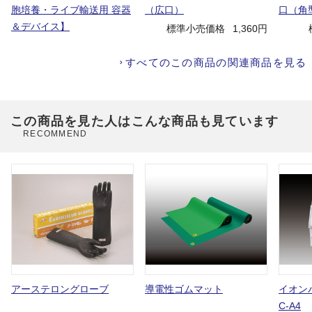
胞培養・ライブ輸送用 容器
（広口）
口（角
＆デバイス】
標準小売価格
1,360円
すべてのこの商品の関連商品を見る
この商品を見た人はこんな商品も見ています
RECOMMEND
アーステロングローブ
導電性ゴムマット
イオン
C-A4