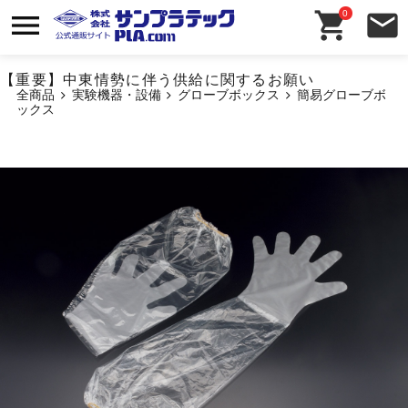
0
【重要】中東情勢に伴う供給に関するお願い
全商品
実験機器・設備
グローブボックス
簡易グローブボ
ックス