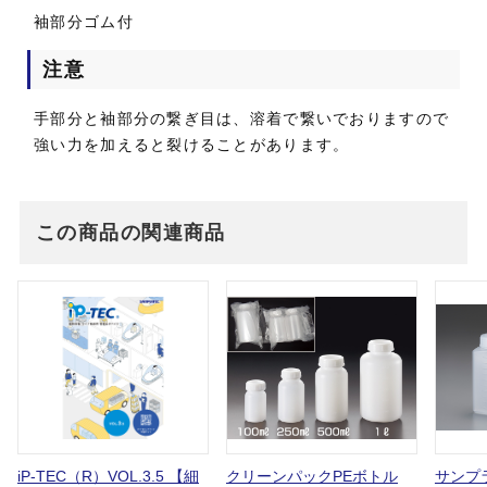
袖部分ゴム付
注意
手部分と袖部分の繋ぎ目は、溶着で繋いでおりますので
強い力を加えると裂けることがあります。
この商品の関連商品
iP-TEC（R）VOL.3.5 【細
クリーンパックPEボトル
サンプ