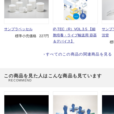
サンプラベッセル
iP-TEC（R）VOL.3.5 【細
サンプ
胞培養・ライブ輸送用 容器
沈管
標準小売価格
227円
＆デバイス】
標
すべてのこの商品の関連商品を見る
この商品を見た人はこんな商品も見ています
RECOMMEND