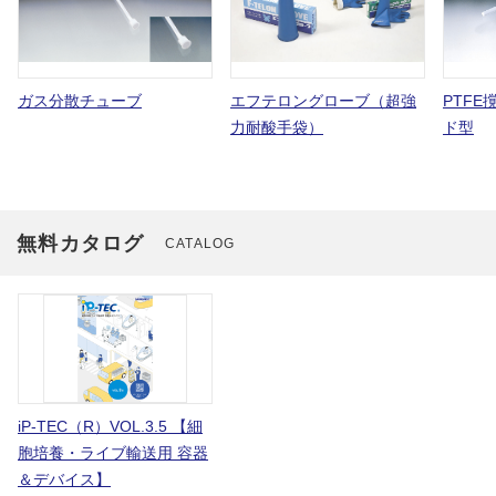
ガス分散チューブ
エフテロングローブ（超強
PTFE
力耐酸手袋）
ド型
無料カタログ
CATALOG
iP-TEC（R）VOL.3.5 【細
胞培養・ライブ輸送用 容器
＆デバイス】