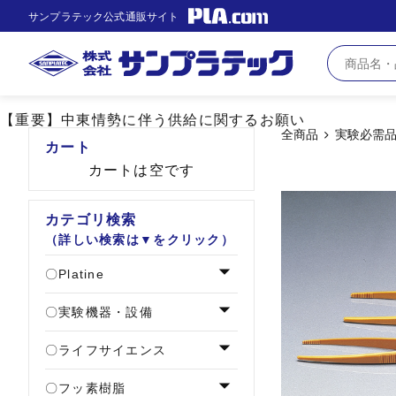
サンプラテック公式通販サイト
【重要】中東情勢に伴う供給に関するお願い
全商品
実験必需
カート
カートは空です
カテゴリ検索
（詳しい検索は▼をクリック）
Platine
実験機器・設備
ライフサイエンス
フッ素樹脂