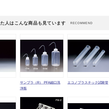
見た人はこんな商品も見ています
RECOMMEND
サンプラ（R） PFA細口洗
エコノプラスチック試験管
浄瓶