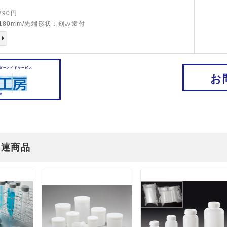
,290円
180mm/先端形状：刻み歯付
ダーメイドサービス
お
関連商品