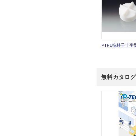
PTFE撹拌子十字
無料カタロ