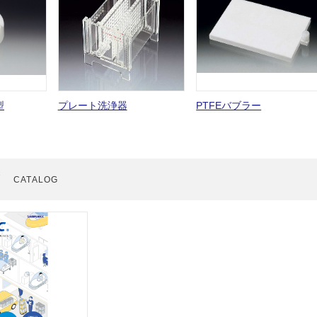
型
プレート洗浄器
PTFEバブラー
グ
CATALOG