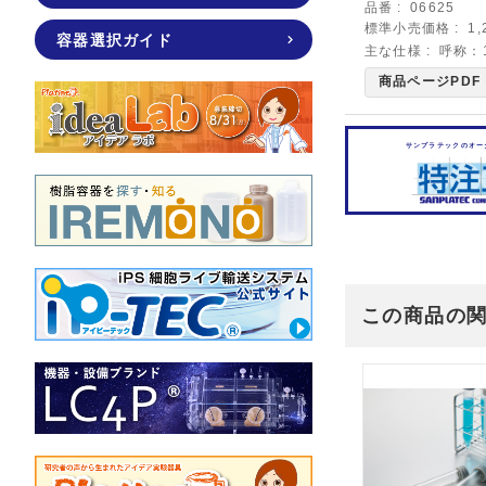
品番
06625
標準小売価格
1
容器選択ガイド
主な仕様
呼称：
商品ページPDF
サンプラテックのオー
この商品の