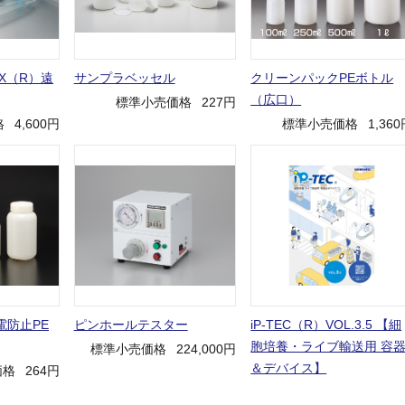
X（R）遠
サンプラベッセル
クリーンパックPEボトル
（広口）
標準小売価格
227円
格
4,600円
標準小売価格
1,36
電防止PE
ピンホールテスター
iP-TEC（R）VOL.3.5 【細
胞培養・ライブ輸送用 容
標準小売価格
224,000円
＆デバイス】
価格
264円