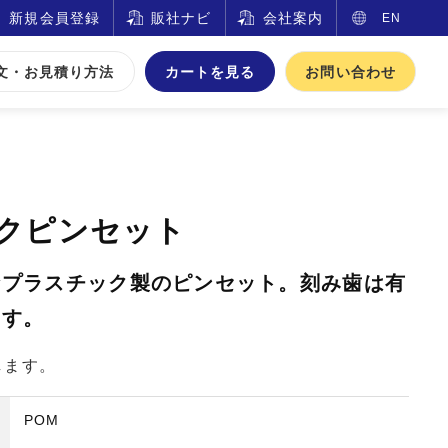
新規会員登録
販社ナビ
会社案内
EN
文・お見積り方法
カートを見る
お問い合わせ
クピンセット
なプラスチック製のピンセット。刻み歯は有
ます。
します。
POM