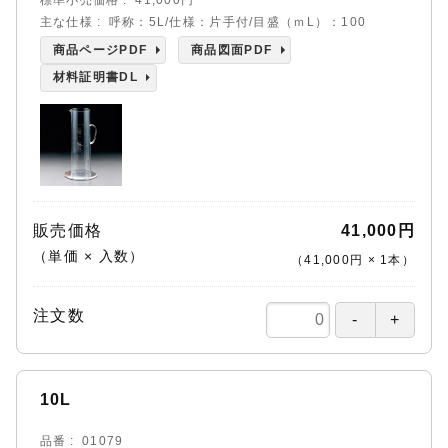
主な仕様
呼称：5L/仕様：片手付/目盛（ｍL）：100
商品ページPDF
商品図面PDF
材料証明書DL
販売価格
41,000円
（単価 × 入数）
（
41,000円
×
1
本
）
注文数
10L
品番
01079