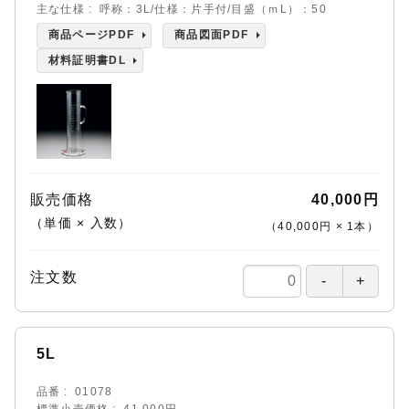
主な仕様
呼称：3L/仕様：片手付/目盛（ｍL）：50
商品ページPDF
商品図面PDF
材料証明書DL
販売価格
40,000円
（単価 × 入数）
（
40,000円
×
1
本
）
注文数
5L
品番
01078
標準小売価格
41,000円