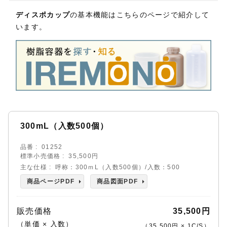
ディスポカップ
の基本機能はこちらのページで紹介して
います。
300mL（入数500個）
品番
01252
標準小売価格
35,500円
主な仕様
呼称：300ｍL（入数500個）/入数：500
商品ページPDF
商品図面PDF
販売価格
35,500円
（単価 × 入数）
（
35,500円
×
1
C/S
）