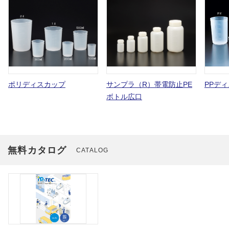
ポリディスカップ
サンプラ（R）帯電防止PE
PPデ
ボトル広口
無料カタログ
CATALOG