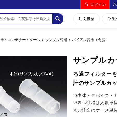
ログイン
注文履歴
ご注
容器・コンテナー・ケース
サンプル容器
バイアル容器（樹脂）
サンプルカ
ろ過フィルター
計のサンプルカ
※本体・デバイス・
※表示価格は入数単
※ご注文はケース単