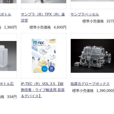
Eボトル
サンプラ（R）TPX（R）遠
サンプラベッセル
沈管
標準小売価格
227
格
1,360円
標準小売価格
4,600円
Pボトル広
iP-TEC（R）VOL.3.5 【細
低露点グローブボックス
胞培養・ライブ輸送用 容器
標準小売価格
1,390,00
＆デバイス】
価格
334円