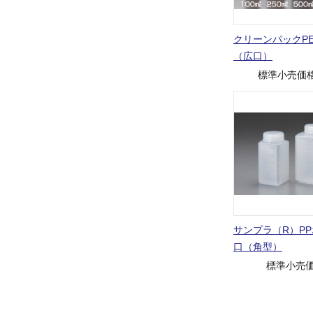
クリーンパックP
（広口）
標準小売価
サンプラ（R）P
口（角型）
標準小売