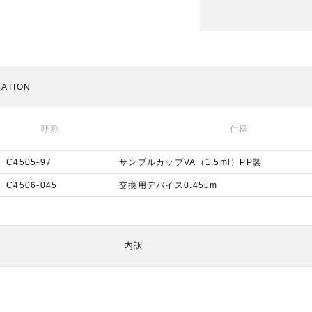
CATION
呼称
仕様
C4505-97
サンプルカップVA（1.5ml）PP製
C4506-045
交換用デバイス0.45μm
内訳