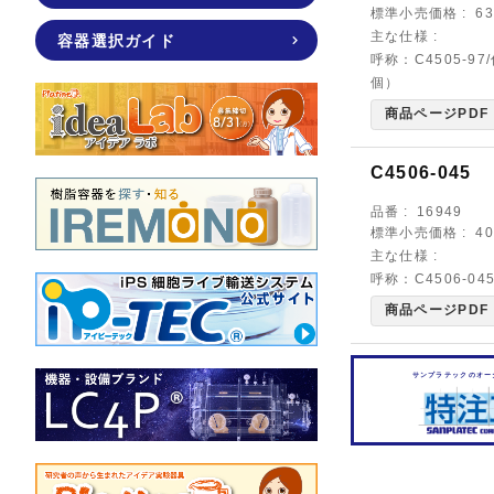
標準小売価格
6
主な仕様
容器選択ガイド
呼称：C4505-9
個）
商品ページPDF
C4506-045
品番
16949
標準小売価格
4
主な仕様
呼称：C4506-0
商品ページPDF
サンプラテックのオー