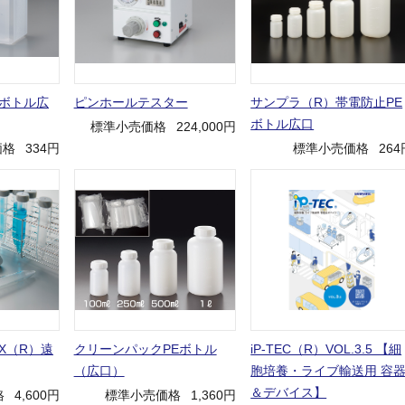
Pボトル広
ピンホールテスター
サンプラ（R）帯電防止PE
ボトル広口
標準小売価格
224,000円
価格
334円
標準小売価格
264
X（R）遠
クリーンパックPEボトル
iP-TEC（R）VOL.3.5 【細
（広口）
胞培養・ライブ輸送用 容
＆デバイス】
格
4,600円
標準小売価格
1,360円