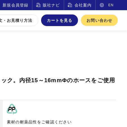
新規会員登録
販社ナビ
会社案内
EN
文・お見積り方法
カートを見る
お問い合わせ
栓コック。内径15～16mmΦのホースをご使用
素材の耐薬品性をご確認ください