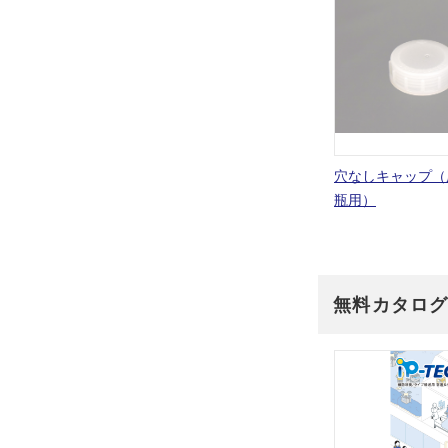
穴なしキャップ（
瓶用）
無料カタロ