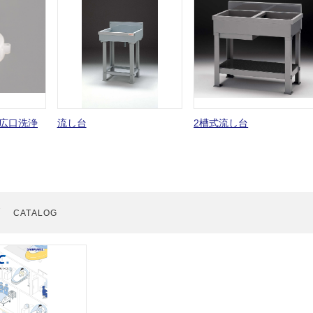
広口洗浄
流し台
2槽式流し台
グ
CATALOG