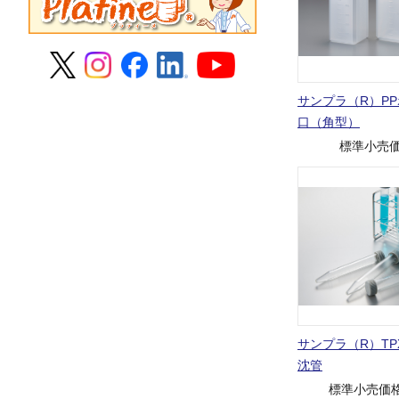
サンプラ（R）P
口（角型）
標準小売
サンプラ（R）TP
沈管
標準小売価