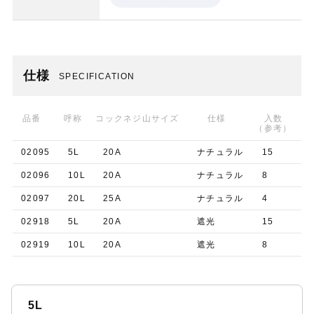
仕様
SPECIFICATION
品番
呼称
コックネジ山サイズ
仕様
入数
（参考）
02095
5L
20A
ナチュラル
15
02096
10L
20A
ナチュラル
8
02097
20L
25A
ナチュラル
4
02918
5L
20A
遮光
15
02919
10L
20A
遮光
8
5L