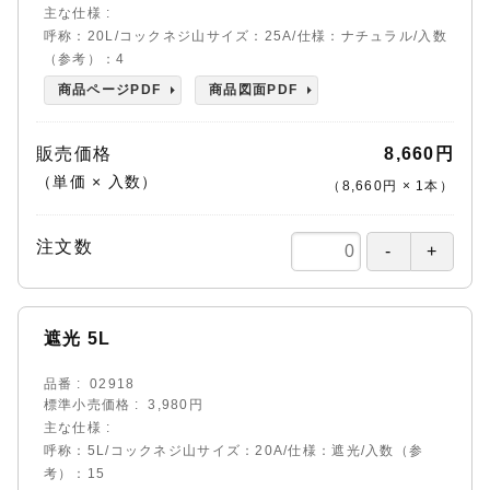
主な仕様
呼称：20L/コックネジ山サイズ：25A/仕様：ナチュラル/入数
（参考）：4
商品ページPDF
商品図面PDF
販売価格
8,660円
（単価 × 入数）
（
8,660円
×
1
本
）
注文数
遮光 5L
品番
02918
標準小売価格
3,980円
主な仕様
呼称：5L/コックネジ山サイズ：20A/仕様：遮光/入数（参
考）：15