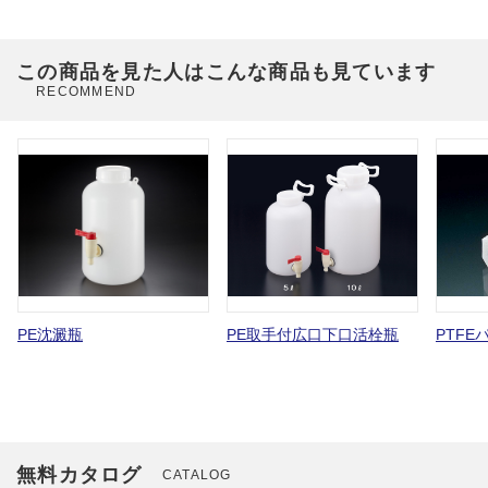
この商品を見た人はこんな商品も見ています
RECOMMEND
PE沈澱瓶
PE取手付広口下口活栓瓶
PTFE
無料カタログ
CATALOG