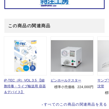
この商品の関連商品
iP-TEC（R）VOL.3.5 【細
ピンホールテスター
サンプ
胞培養・ライブ輸送用 容器
沈管
標準小売価格
224,000円
＆デバイス】
標
すべてのこの商品の関連商品を見る