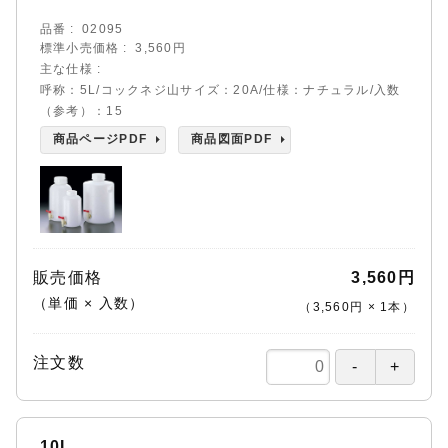
品番
02095
標準小売価格
3,560円
主な仕様
呼称：5L/コックネジ山サイズ：20A/仕様：ナチュラル/入数
（参考）：15
商品ページPDF
商品図面PDF
販売価格
3,560円
（単価 × 入数）
（
3,560円
×
1
本
）
注文数
10L