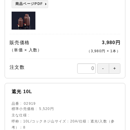
商品ページPDF
販売価格
3,980円
（単価 × 入数）
（
3,980円
×
1
本
）
注文数
遮光 10L
品番
02919
標準小売価格
5,520円
主な仕様
呼称：10L/コックネジ山サイズ：20A/仕様：遮光/入数（参
考）：8