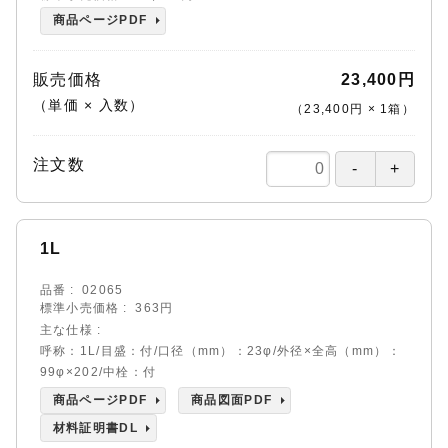
商品ページPDF
販売価格
23,400円
（単価 × 入数）
（
23,400円
×
1
箱
）
注文数
1L
品番
02065
標準小売価格
363円
主な仕様
呼称：1L/目盛：付/口径（mm）：23φ/外径×全高（mm）：
99φ×202/中栓：付
商品ページPDF
商品図面PDF
材料証明書DL