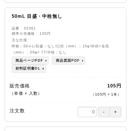
50mL 目盛・中栓無し
品番
02061
標準小売価格
105円
主な仕様
呼称：50ｍL/目盛：なし/口径（mm）：15φ/外径×全高
（mm）：39φ× 77/中栓：なし
商品ページPDF
商品図面PDF
材料証明書DL
販売価格
105円
（単価 × 入数）
（
105円
×
1
本
）
注文数