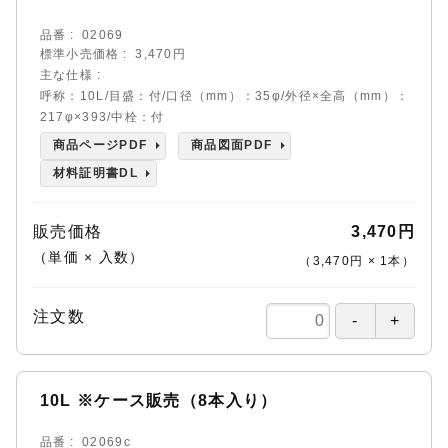
品番
02069
標準小売価格
3,470円
主な仕様
呼称：10L/目盛：付/口径（mm）：35φ/外径×全高（mm）：
217φ×393/中栓：付
商品ページPDF
商品図面PDF
材料証明書DL
販売価格
3,470円
（単価 × 入数）
（
3,470円
×
1
本
）
注文数
10L ※ケース販売（8本入り）
品番
02069c