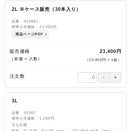
2L ※ケース販売（30本入り）
品番
02066c
標準小売価格
23,400円
商品ページPDF
販売価格
23,400円
（単価 × 入数）
（
23,400円
×
1
箱
）
注文数
3L
品番
02067
標準小売価格
1,280円
主な仕様
呼称：3L/目盛：付/口径（mm）：35φ/外径×全高（mm）：