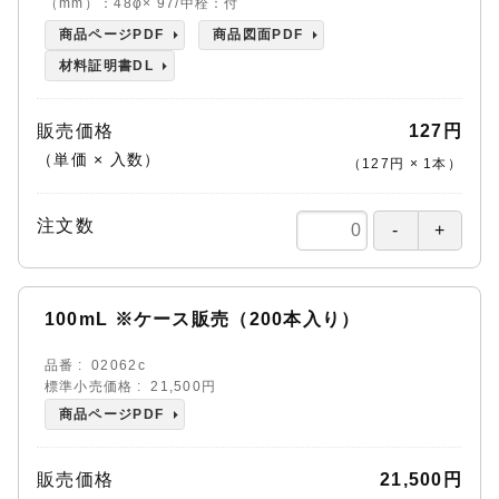
（mm）：48φ× 97/中栓：付
商品ページPDF
商品図面PDF
材料証明書DL
販売価格
127円
（単価 × 入数）
（
127円
×
1
本
）
注文数
100mL ※ケース販売（200本入り）
品番
02062c
標準小売価格
21,500円
商品ページPDF
販売価格
21,500円