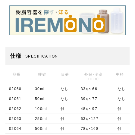
仕様
SPECIFICATION
品番
呼称
目盛
外径×全高
中栓
（mm）
02060
30ml
なし
33φ× 66
なし
02061
50ml
なし
39φ× 77
なし
02062
100ml
付
48φ× 97
付
02063
250ml
付
63φ×127
付
02064
500ml
付
78φ×168
付