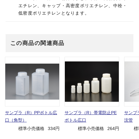
エチレン、キャップ・高密度ポリエチレン、中栓・
低密度ポリエチレンとなります。
この商品の関連商品
サンプラ（R）PPボトル広
サンプラ（R）帯電防止PE
サンプ
口（角型）
ボトル広口
沈管
標準小売価格
334円
標準小売価格
264円
標