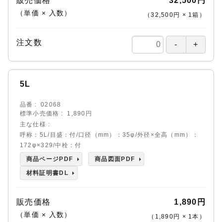
販売価格
32,500円
（単価 × 入数）
（
32,500円
×
1
箱
）
注文数
5L
品番
02068
標準小売価格
1,890円
主な仕様
呼称：5L/目盛：付/口径（mm）：35φ/外径×全高（mm）：
172φ×329/中栓：付
商品ページPDF
商品図面PDF
材料証明書DL
販売価格
1,890円
（単価 × 入数）
（
1,890円
×
1
本
）