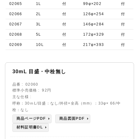
02065
1L
付
99φ×202
付
02066
2L
付
126φ×254
付
02067
3L
付
146φ×284
付
02068
5L
付
172φ×329
付
02069
10L
付
217φ×393
付
30mL 目盛・中栓無し
品番
02060
標準小売価格
92円
主な仕様
呼称：30ｍL/目盛：なし/外径×全高（mm）：33φ× 66/中
栓：なし
商品ページPDF
商品図面PDF
材料証明書DL