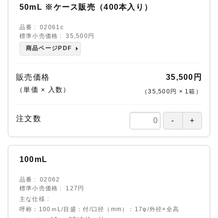
50mL ※ケース販売（400本入り）
品番
02061c
標準小売価格
35,500円
商品ページPDF
販売価格
35,500円
（単価 × 入数）
（
35,500円
×
1
箱
）
注文数
100mL
品番
02062
標準小売価格
127円
主な仕様
呼称：100ｍL/目盛：付/口径（mm）：17φ/外径×全高