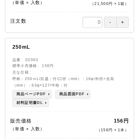
（単価 × 入数）
（
21,500円
×
1
箱
）
注文数
250mL
品番
02063
標準小売価格
156円
主な仕様
呼称：250ｍL/目盛：付/口径（mm）：16φ/外径×全高
（mm）：63φ×127/中栓：付
商品ページPDF
商品図面PDF
材料証明書DL
販売価格
156円
（単価 × 入数）
（
156円
×
1
本
）