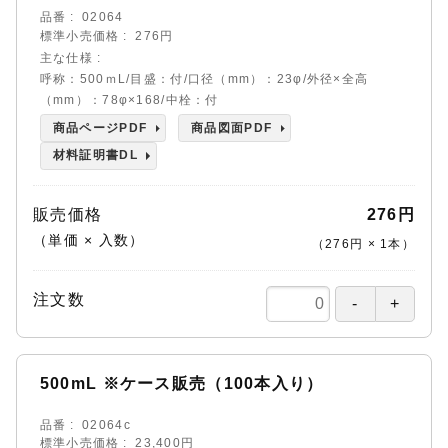
品番
02064
標準小売価格
276円
主な仕様
呼称：500ｍL/目盛：付/口径（mm）：23φ/外径×全高
（mm）：78φ×168/中栓：付
商品ページPDF
商品図面PDF
材料証明書DL
販売価格
276円
（単価 × 入数）
（
276円
×
1
本
）
注文数
500mL ※ケース販売（100本入り）
品番
02064c
標準小売価格
23,400円