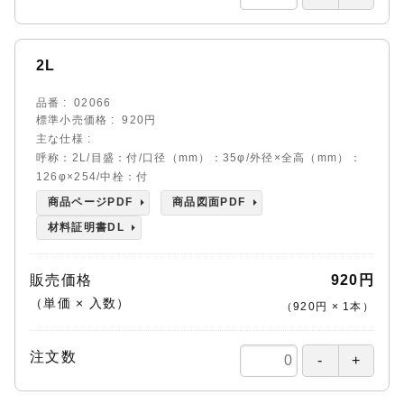
2L
品番
02066
標準小売価格
920円
主な仕様
呼称：2L/目盛：付/口径（mm）：35φ/外径×全高（mm）：
126φ×254/中栓：付
商品ページPDF
商品図面PDF
材料証明書DL
販売価格
920円
（単価 × 入数）
（
920円
×
1
本
）
注文数