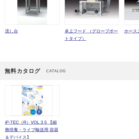
流し台
卓上フード （グローブポー
ホース
トタイプ）
無料カタログ
CATALOG
iP-TEC（R）VOL.3.5 【細
胞培養・ライブ輸送用 容器
＆デバイス】