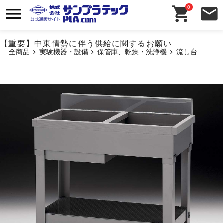
0
【重要】中東情勢に伴う供給に関するお願い
全商品
実験機器・設備
保管庫、乾燥・洗浄機
流し台