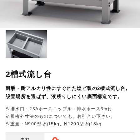
2槽式流し台
耐酸・耐アルカリ性にすぐれた塩ビ製の2槽式流し台。
設置場所を選ばず、液残りしにくい底面構造です。
※排水口：25Aホースニップル・排水ホース3m付
※規格外寸法のものについても、お引合い下さい。
※重量：N900型 約15kg、N1200型 約18kg
素材