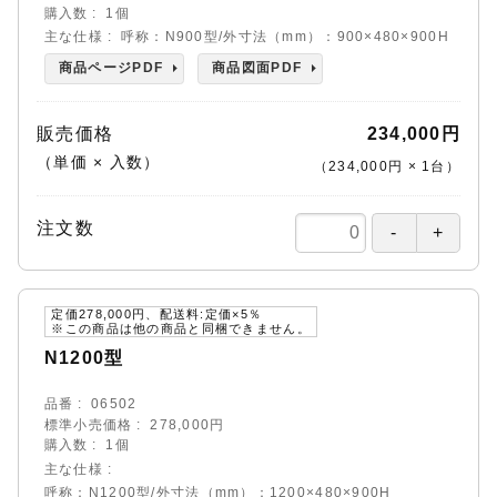
購入数
1個
主な仕様
呼称：N900型/外寸法（mm）：900×480×900H
商品ページPDF
商品図面PDF
販売価格
234,000円
（単価 × 入数）
（
234,000円
×
1
台
）
注文数
定価278,000円、配送料:定価×5％
※この商品は他の商品と同梱できません。
N1200型
品番
06502
標準小売価格
278,000円
購入数
1個
主な仕様
呼称：N1200型/外寸法（mm）：1200×480×900H