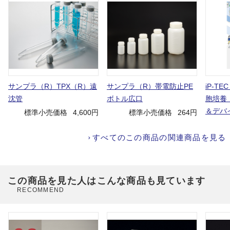
サンプラ（R）TPX（R）遠
サンプラ（R）帯電防止PE
iP-TE
沈管
ボトル広口
胞培養
＆デバ
標準小売価格
4,600円
標準小売価格
264円
すべてのこの商品の関連商品を見る
この商品を見た人はこんな商品も見ています
RECOMMEND