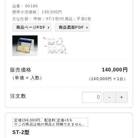
品番
00186
標準小売価格
140,000円
主な仕様
呼称：ST-1型/付属品：手袋1双
商品ページPDF
商品図面PDF
販売価格
140,000円
（単価 × 入数）
（
140,000円
×
1
台
）
注文数
定価196,000円、配送料:定価×5％
※この商品は他の商品と同梱できません。
ST-2型