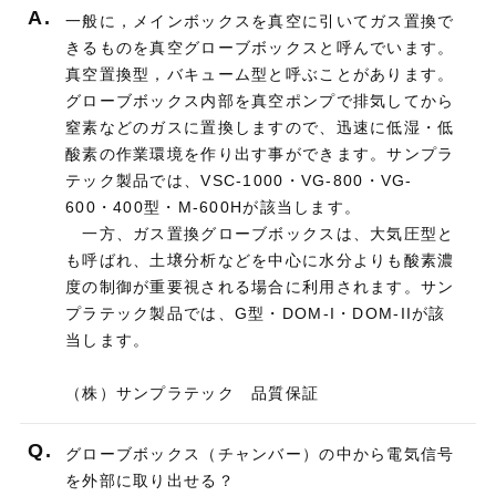
A.
一般に，メインボックスを真空に引いてガス置換で
きるものを真空グローブボックスと呼んでいます。
真空置換型，バキューム型と呼ぶことがあります。
グローブボックス内部を真空ポンプで排気してから
窒素などのガスに置換しますので、迅速に低湿・低
酸素の作業環境を作り出す事ができます。サンプラ
テック製品では、VSC-1000・VG-800・VG-
600・400型・M-600Hが該当します。
一方、ガス置換グローブボックスは、大気圧型と
も呼ばれ、土壌分析などを中心に水分よりも酸素濃
度の制御が重要視される場合に利用されます。サン
プラテック製品では、G型・DOM-I・DOM-IIが該
当します。
（株）サンプラテック 品質保証
Q.
グローブボックス（チャンバー）の中から電気信号
を外部に取り出せる？