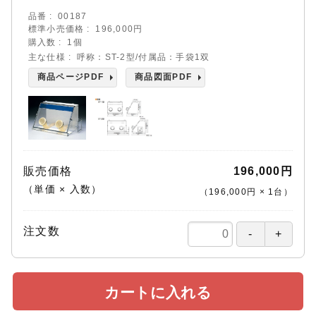
品番
00187
標準小売価格
196,000円
購入数
1個
主な仕様
呼称：ST-2型/付属品：手袋1双
商品ページPDF
商品図面PDF
販売価格
196,000円
（単価 × 入数）
（
196,000円
×
1
台
）
注文数
カートに入れる