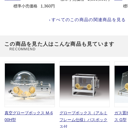
標準小売価格
1,360円
標
すべてのこの商品の関連商品を見る
この商品を見た人はこんな商品も見ています
RECOMMEND
真空グローブボックス M-6
グローブボックス（アルミ
ガス置
00H型
フレーム仕様）パスボック
ス G型
ス付