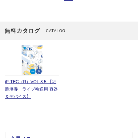
無料カタログ
CATALOG
iP-TEC（R）VOL.3.5 【細
胞培養・ライブ輸送用 容器
＆デバイス】