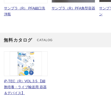
サンプラ（R） PFA細口洗
サンプラ（R）PFA角型容器
サンプラ
浄瓶
ン
無料カタログ
CATALOG
iP-TEC（R）VOL.3.5 【細
胞培養・ライブ輸送用 容器
＆デバイス】