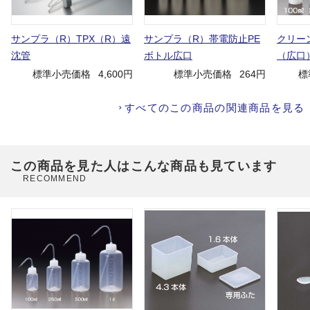
サンプラ（R）TPX（R）遠
サンプラ（R）帯電防止PE
クリー
沈管
ボトル広口
（広口
標準小売価格
4,600円
標準小売価格
264円
標
すべてのこの商品の関連商品を見る
この商品を見た人はこんな商品も見ています
RECOMMEND