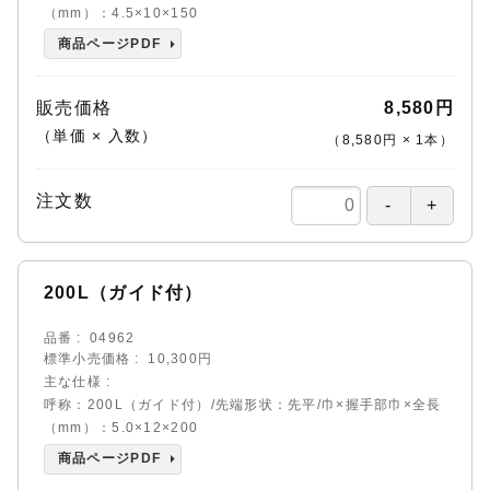
（mm）：4.5×10×150
商品ページPDF
販売価格
8,580円
（単価 × 入数）
（
8,580円
×
1
本
）
注文数
200L（ガイド付）
品番
04962
標準小売価格
10,300円
主な仕様
呼称：200L（ガイド付）/先端形状：先平/巾×握手部巾×全長
（mm）：5.0×12×200
商品ページPDF