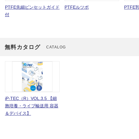
PTFE先細ピンセットガイド
PTFEルツボ
PTFE
付
無料カタログ
CATALOG
iP-TEC（R）VOL.3.5 【細
胞培養・ライブ輸送用 容器
＆デバイス】