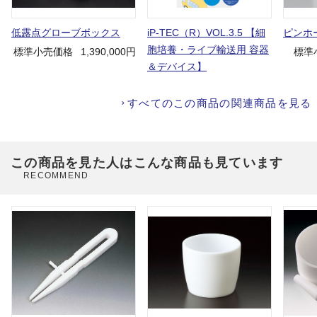
低露点グローブボックス
iP-TEC（R）VOL.3.5 【細
ピンホ
胞培養・ライブ輸送用 容器
標準小売価格
1,390,000円
標準
＆デバイス】
すべてのこの商品の関連商品を見る
この商品を見た人はこんな商品も見ています
RECOMMEND