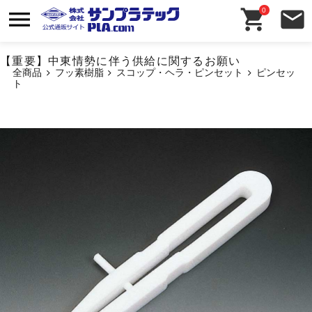
0
【重要】中東情勢に伴う供給に関するお願い
全商品
フッ素樹脂
スコップ・ヘラ・ピンセット
ピンセッ
ト