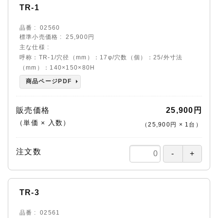
TR-1
品番
02560
標準小売価格
25,900円
主な仕様
呼称：TR-1/穴径（mm）：17φ/穴数（個）：25/外寸法
（mm）：140×150×80H
商品ページPDF
販売価格
25,900円
（単価 × 入数）
（
25,900円
×
1
台
）
注文数
TR-3
品番
02561