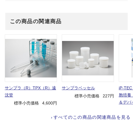
この商品の関連商品
サンプラ（R）TPX（R）遠
サンプラベッセル
iP-TE
沈管
胞培養
標準小売価格
227円
＆デバ
標準小売価格
4,600円
すべてのこの商品の関連商品を見る