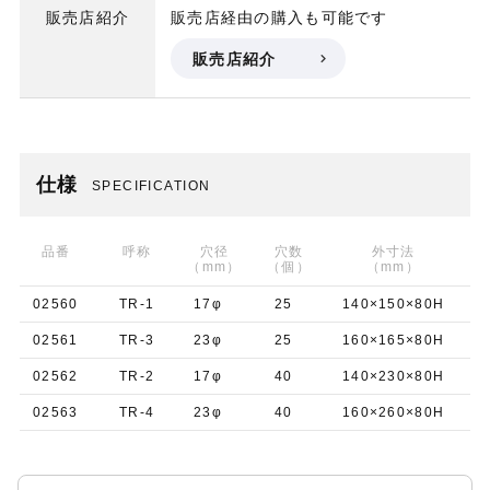
販売店紹介
販売店経由の購入も可能です
販売店紹介
仕様
SPECIFICATION
品番
呼称
穴径
穴数
外寸法
（mm）
（個）
（mm）
02560
TR-1
17φ
25
140×150×80H
02561
TR-3
23φ
25
160×165×80H
02562
TR-2
17φ
40
140×230×80H
02563
TR-4
23φ
40
160×260×80H