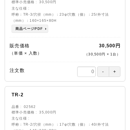
標準小売価格
30,500円
主な仕様
呼称：TR-3/穴径（mm）：23φ/穴数（個）：25/外寸法
（mm）：160×165×80H
商品ページPDF
販売価格
30,500円
（単価 × 入数）
（
30,500円
×
1
台
）
注文数
TR-2
品番
02562
標準小売価格
35,000円
主な仕様
呼称：TR-2/穴径（mm）：17φ/穴数（個）：40/外寸法