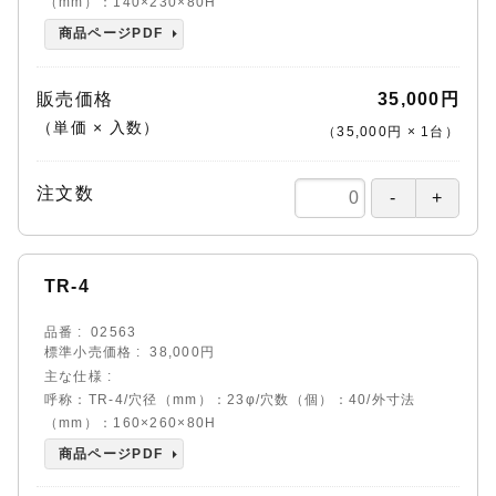
（mm）：140×230×80H
商品ページPDF
販売価格
35,000円
（単価 × 入数）
（
35,000円
×
1
台
）
注文数
TR-4
品番
02563
標準小売価格
38,000円
主な仕様
呼称：TR-4/穴径（mm）：23φ/穴数（個）：40/外寸法
（mm）：160×260×80H
商品ページPDF