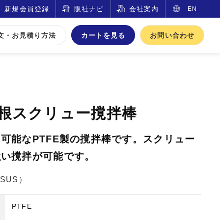
新規会員登録
販社ナビ
会社案内
EN
文・お見積り方法
カートを見る
お問い合わせ
羽根スクリュー撹拌棒
可能なPTFE製の撹拌棒です。スクリュー
強い撹拌が可能です。
SUS）
PTFE