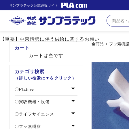
サンプラテック公式通販サイト
【重要】中東情勢に伴う供給に関するお願い
全商品
フッ素樹
カート
カートは空です
カテゴリ検索
（詳しい検索は▼をクリック）
Platine
実験機器・設備
ライフサイエンス
フッ素樹脂