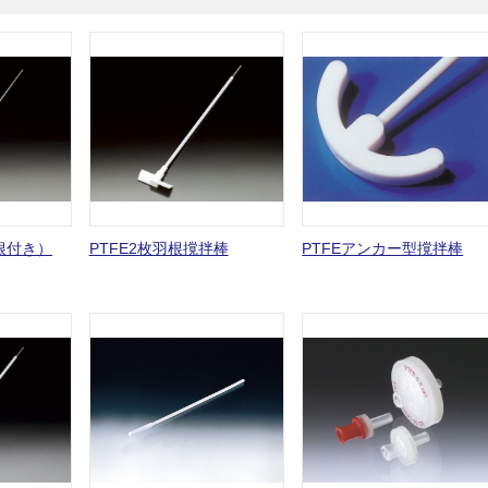
根付き）
PTFE2枚羽根撹拌棒
PTFEアンカー型撹拌棒