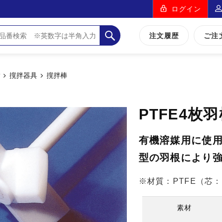
ログイン
注文履歴
ご注
脂
撹拌器具
撹拌棒
PTFE4枚
有機溶媒用に使用
型の羽根により
※材質：PTFE（芯：
素材