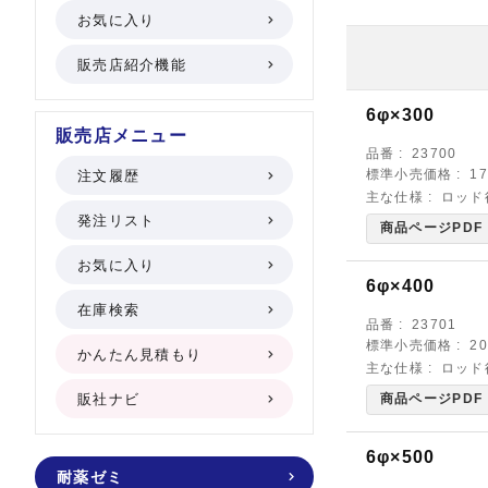
お気に入り
販売店紹介機能
6φ×300
販売店メニュー
品番
23700
標準小売価格
1
注文履歴
主な仕様
ロッド
発注リスト
商品ページPDF
お気に入り
6φ×400
在庫検索
品番
23701
標準小売価格
2
かんたん見積もり
主な仕様
ロッド
販社ナビ
商品ページPDF
6φ×500
耐薬ゼミ