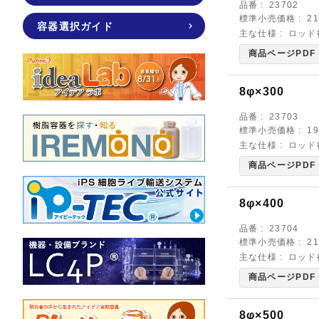
品番
23702
標準小売価格
2
容器選択ガイド
主な仕様
ロッド
商品ページPDF
8φ×300
品番
23703
標準小売価格
1
主な仕様
ロッド
商品ページPDF
8φ×400
品番
23704
標準小売価格
2
主な仕様
ロッド
商品ページPDF
8φ×500