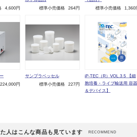
格
4,600円
標準小売価格
264円
標準小売価格
1,36
ー
サンプラベッセル
iP-TEC（R）VOL.3.5 【細
胞培養・ライブ輸送用 容
224,000円
標準小売価格
227円
＆デバイス】
見た人はこんな商品も見ています
RECOMMEND