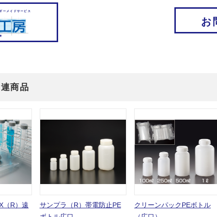
ダーメイドサービス
お
関連商品
X（R）遠
サンプラ（R）帯電防止PE
クリーンパックPEボトル
ボトル広口
（広口）