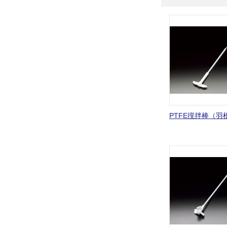
PTFE撹拌棒（羽