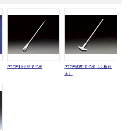
PTFE羽根型撹拌棒
PTFE被覆撹拌棒（羽根付
き）