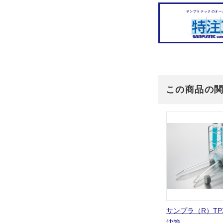
サンプラテックのオー
この商品の
サンプラ（R）TP
沈管