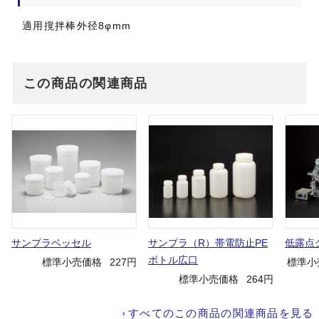
適用撹拌棒外径8φmm
この商品の関連商品
サンプラベッセル
サンプラ（R）帯電防止PE
低露点
ボトル広口
標準小売価格
227円
標準小
標準小売価格
264円
すべてのこの商品の関連商品を見る