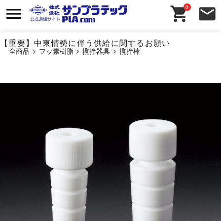
0
【重要】中東情勢に伴う供給に関するお願い
全商品
フッ素樹脂
撹拌器具
撹拌棒