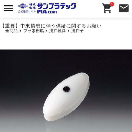
0
【重要】中東情勢に伴う供給に関するお願い
全商品
フッ素樹脂
撹拌器具
撹拌子