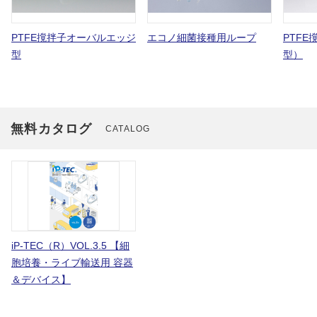
PTFE撹拌子オーバルエッジ
エコノ細菌接種用ループ
PTF
型
型）
無料カタログ
CATALOG
iP-TEC（R）VOL.3.5 【細
胞培養・ライブ輸送用 容器
＆デバイス】