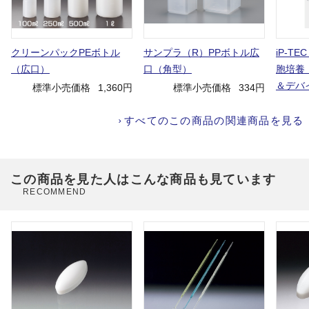
クリーンパックPEボトル
サンプラ（R）PPボトル広
iP-TE
（広口）
口（角型）
胞培養
＆デバ
標準小売価格
1,360円
標準小売価格
334円
すべてのこの商品の関連商品を見る
この商品を見た人はこんな商品も見ています
RECOMMEND