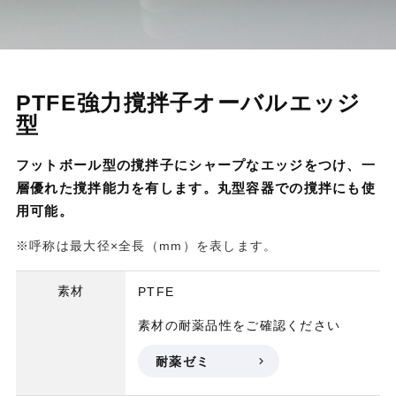
PTFE強力撹拌子オーバルエッジ
型
フットボール型の撹拌子にシャープなエッジをつけ、一
層優れた撹拌能力を有します。丸型容器での撹拌にも使
用可能。
※呼称は最大径×全長（mm）を表します。
素材
PTFE
素材の耐薬品性をご確認ください
耐薬ゼミ