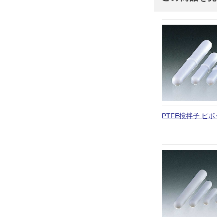
PTFE撹拌子 ピ