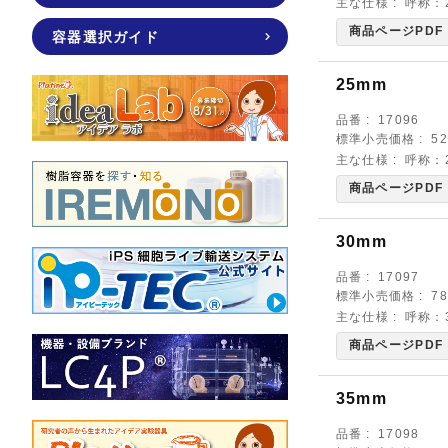
主な仕様
呼称：2
商品ページPDF
容器選択ガイド
25mm
品番
17096
標準小売価格
5
主な仕様
呼称：2
商品ページPDF
30mm
品番
17097
標準小売価格
7
主な仕様
呼称：3
商品ページPDF
35mm
品番
17098