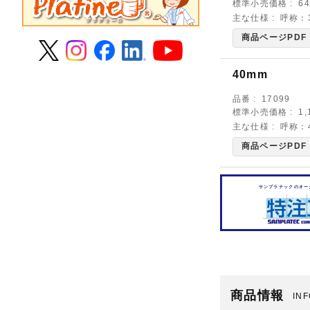
標準小売価格
6
主な仕様
呼称：3
商品ページPDF
40mm
品番
17099
標準小売価格
1
主な仕様
呼称：4
商品ページPDF
サンプラテックのオー
商品情報
IN