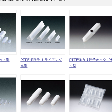
ボット型
PTFE撹拌子 トライアング
PTFE強力撹拌子オクタゴ
ル型
ル型