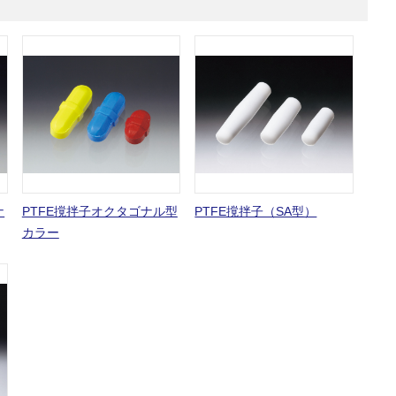
ナ
PTFE撹拌子オクタゴナル型
PTFE撹拌子（SA型）
カラー