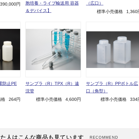
胞培養・ライブ輸送用 容器
（広口）
,390,000円
＆デバイス】
標準小売価格
1,36
電防止PE
サンプラ（R）TPX（R）遠
サンプラ（R）PPボトル広
沈管
口（角型）
価格
264円
標準小売価格
4,600円
標準小売価格
334
見た人はこんな商品も見ています
RECOMMEND