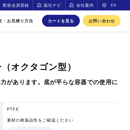
新規会員登録
販社ナビ
会社案内
EN
文・お見積り方法
カートを見る
お問い合わせ
拌子（オクタゴン型）
拌力があります。底が平らな容器での使用に
PTFE
素材の耐薬品性をご確認ください