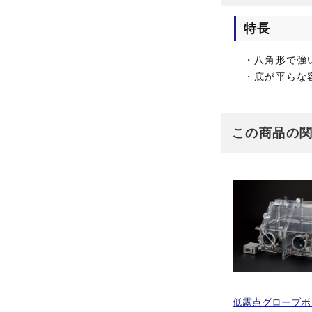
特長
・八角形で強
・底が平らな
この商品の
低露点グローブボ