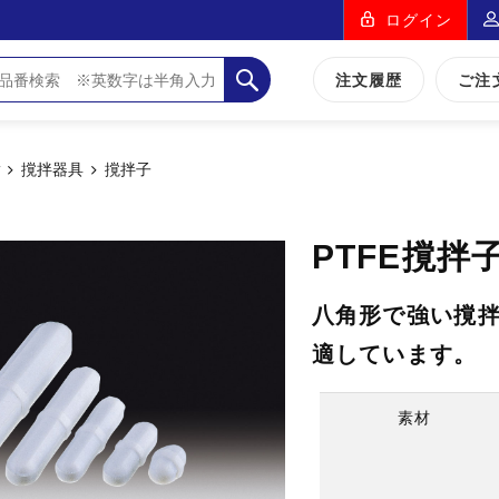
ログイン
注文履歴
ご注
脂
撹拌器具
撹拌子
PTFE撹
八角形で強い撹
適しています。
素材