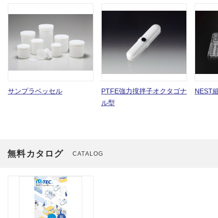
サンプラベッセル
PTFE強力撹拌子オクタゴナ
NES
ル型
無料カタログ
CATALOG