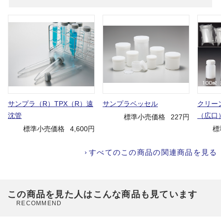
サンプラ（R）TPX（R）遠
サンプラベッセル
クリー
沈管
（広口
標準小売価格
227円
標準小売価格
4,600円
標
すべてのこの商品の関連商品を見る
この商品を見た人はこんな商品も見ています
RECOMMEND