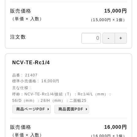
販売価格
15,000円
（単価 × 入数）
（
15,000円
×
1
個
）
注文数
NCV-TE-Rc1/4
品番
21407
標準小売価格
16,000円
主な仕様
呼称：NCV-TE-Rc1/4/接続（T）：Rc1/4/L（mm）：
56/D（mm）：28/H（mm）：二面幅25
商品ページPDF
商品図面PDF
販売価格
16,000円
（単価 × 入数）
（
16,000円
×
1
個
）