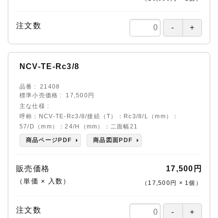
注文数
NCV-TE-Rc3/8
品番
21408
標準小売価格
17,500円
主な仕様
呼称：NCV-TE-Rc3/8/接続（T）：Rc3/8/L（mm）：
57/D（mm）：24/H（mm）：二面幅21
商品ページPDF
商品図面PDF
販売価格
17,500円
（単価 × 入数）
（
17,500円
×
1
個
）
注文数