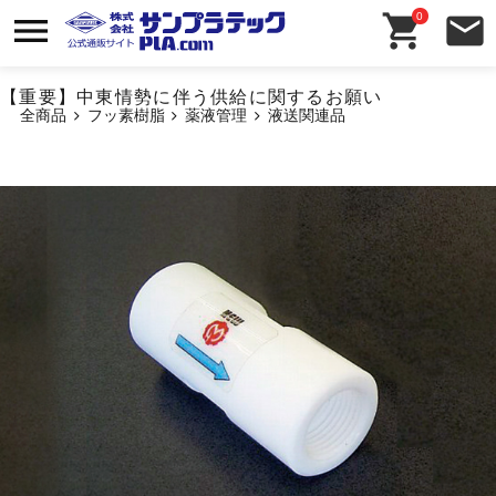
0
【重要】中東情勢に伴う供給に関するお願い
全商品
フッ素樹脂
薬液管理
液送関連品