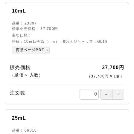
10mL
品番
23897
標準小売価格
37,700円
主な仕様
呼称：10ｍL/全高（mm）：90/ネジキャップ：GL18
商品ページPDF
販売価格
37,700円
（単価 × 入数）
（
37,700円
×
1
個
）
注文数
25mL
品番
06610