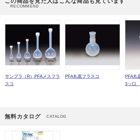
この商品を見た人はこんな商品も見ています
RECOMMEND
サンプラ（R）PFAメスフラ
PFA丸底フラスコ
PFA
スコ
3ッ口
無料カタログ
CATALOG