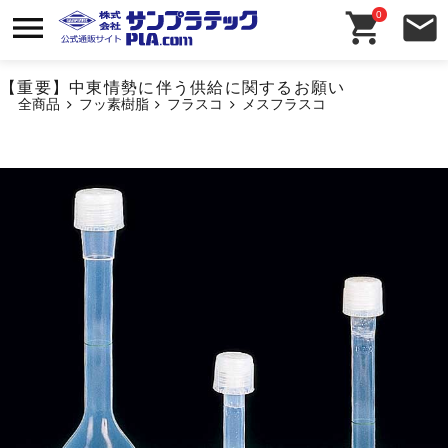
0
【重要】中東情勢に伴う供給に関するお願い
全商品
フッ素樹脂
フラスコ
メスフラスコ