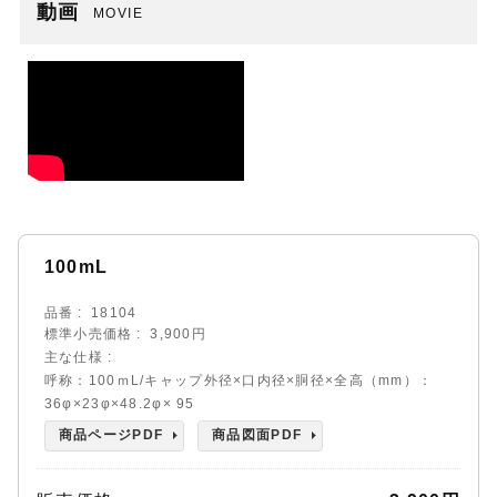
動画
MOVIE
100mL
品番
18104
標準小売価格
3,900円
主な仕様
呼称：100ｍL/キャップ外径×口内径×胴径×全高（mm）：
36φ×23φ×48.2φ× 95
商品ページPDF
商品図面PDF