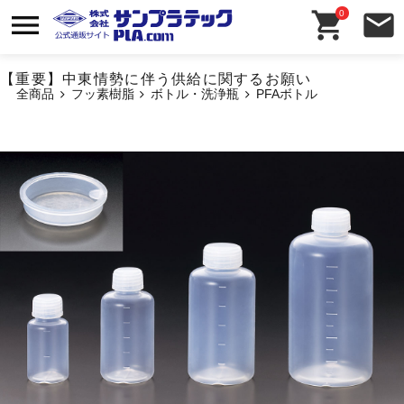
0
【重要】中東情勢に伴う供給に関するお願い
全商品
フッ素樹脂
ボトル・洗浄瓶
PFAボトル