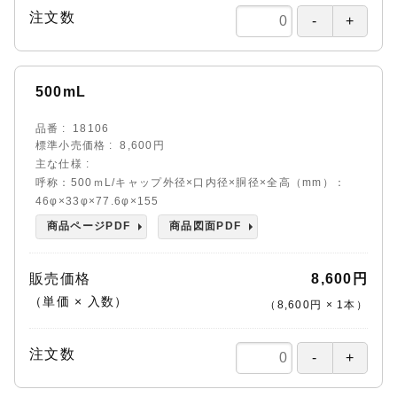
注文数
500mL
品番
18106
標準小売価格
8,600円
主な仕様
呼称：500ｍL/キャップ外径×口内径×胴径×全高（mm）：
46φ×33φ×77.6φ×155
商品ページPDF
商品図面PDF
販売価格
8,600円
（単価 × 入数）
（
8,600円
×
1
本
）
注文数