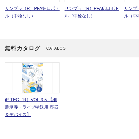
サンプラ（R）PFA細口ボト
サンプラ（R）PFA広口ボト
サンプ
ル（中栓なし）
ル（中栓なし）
ル（中
無料カタログ
CATALOG
iP-TEC（R）VOL.3.5 【細
胞培養・ライブ輸送用 容器
＆デバイス】