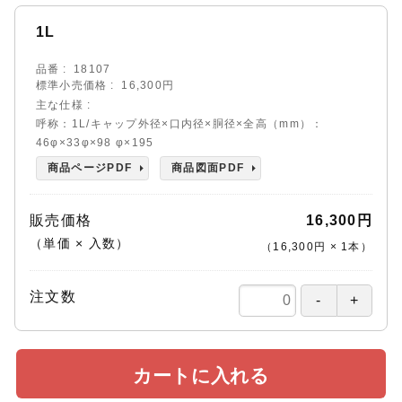
1L
品番
18107
標準小売価格
16,300円
主な仕様
呼称：1L/キャップ外径×口内径×胴径×全高（mm）：
46φ×33φ×98 φ×195
商品ページPDF
商品図面PDF
販売価格
16,300円
（単価 × 入数）
（
16,300円
×
1
本
）
注文数
カートに入れる