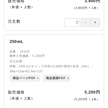
販売価格
3,900円
（単価 × 入数）
（
3,900円
×
1
本
）
注文数
250mL
品番
18105
標準小売価格
5,200円
主な仕様
呼称：250ｍL/キャップ外径×口内径×胴径×全高（mm）：
36φ×23φ×62.6φ×127
商品ページPDF
商品図面PDF
販売価格
5,200円
（単価 × 入数）
（
5,200円
×
1
本
）