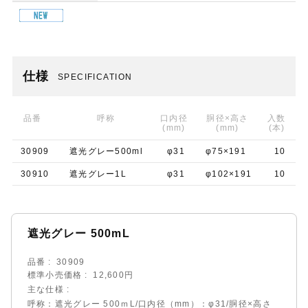
仕様
SPECIFICATION
品番
呼称
口内径
胴径×高さ
入数
(mm)
(mm)
(本)
30909
遮光グレー500ml
φ31
φ75×191
10
30910
遮光グレー1L
φ31
φ102×191
10
遮光グレー 500mL
品番
30909
標準小売価格
12,600円
主な仕様
呼称：遮光グレー 500ｍL/口内径（mm）：φ31/胴径×高さ