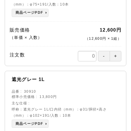
（mm）：φ75×191/入数：10本
商品ページPDF
販売価格
12,600円
（単価 × 入数）
（
12,600円
×
1
組
）
注文数
遮光グレー 1L
品番
30910
標準小売価格
13,800円
主な仕様
呼称：遮光グレー 1L/口内径（mm）：φ31/胴径×高さ
（mm）：φ102×191/入数：10本
商品ページPDF