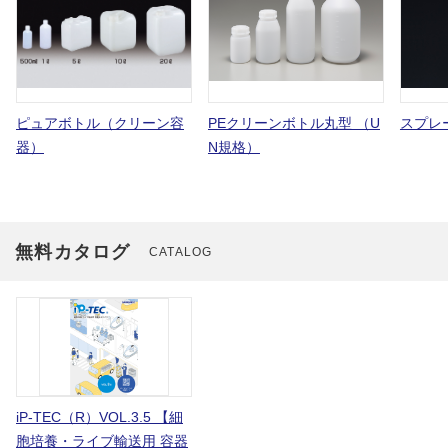
ピュアボトル（クリーン容
PEクリーンボトル丸型 （U
スプレ
器）
N規格）
無料カタログ
CATALOG
iP-TEC（R）VOL.3.5 【細
胞培養・ライブ輸送用 容器