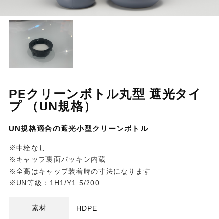
PEクリーンボトル丸型 遮光タイ
プ （UN規格）
UN規格適合の遮光小型クリーンボトル
※中栓なし
※キャップ裏面パッキン内蔵
※全高はキャップ装着時の寸法になります
※UN等級：1H1/Y1.5/200
素材
HDPE