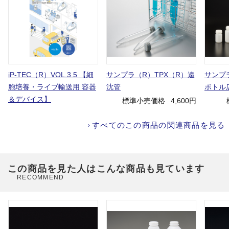
iP-TEC（R）VOL.3.5 【細
サンプラ（R）TPX（R）遠
サンプ
胞培養・ライブ輸送用 容器
沈管
ボトル
＆デバイス】
標準小売価格
4,600円
すべてのこの商品の関連商品を見る
この商品を見た人はこんな商品も見ています
RECOMMEND