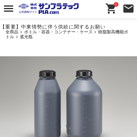
0
【重要】中東情勢に伴う供給に関するお願い
全商品
ボトル・容器・コンテナー・ケース
樹脂製高機能ボ
トル
遮光瓶