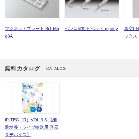
マグネットプレート BiT-Ma
ペン型電動ピペット pipetty
真空用
g8A
ックス
無料カタログ
CATALOG
iP-TEC（R）VOL.3.5 【細
胞培養・ライブ輸送用 容器
＆デバイス】