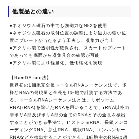
他製品との違い
●ネオジウム磁石の中でも強磁力なN52を使用
●ネオジウム磁石の取付位置の調整により磁力の強い位
置にプレートが当たるよう工夫し、凝集力が向上
●アクリル製で透明性が確保され、スカート付プレート
であっても底面から凝集具合の確認が可能
●アクリル製により軽量化、低価格化を実現
【RamDA-seq法】
世界初の1細胞完全長トータルRNAシーケンス法で、多
様なRNAの発現量と全長を1細胞で計測する方法であ
る。トータルRNAシーケンス法とは、リボソーム
RNA(rRNA)を除いたRNAを用いることで、rRNA以外の
非ポリA型及びポリA型の全てのRNAとその全長を検出
することができる手法で。ヒストンmRNA、長鎖ノンコ
ーディングRNA、新生RNA、環状RNA、エンハンサー
RNAなどを検出することができる。1細胞中のRNAは超