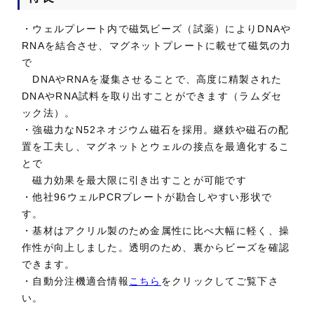
・ウェルプレート内で磁気ビーズ（試薬）によりDNAや
RNAを結合させ、マグネットプレートに載せて磁気の力
で
DNAやRNAを凝集させることで、高度に精製された
DNAやRNA試料を取り出すことができます（ラムダセ
ック法）。
・強磁力なN52ネオジウム磁石を採用。継鉄や磁石の配
置を工夫し、マグネットとウェルの接点を最適化するこ
とで
磁力効果を最大限に引き出すことが可能です
・他社96ウェルPCRプレートが勘合しやすい形状で
す。
・基材はアクリル製のため金属性に比べ大幅に軽く、操
作性が向上しました。透明のため、裏からビーズを確認
できます。
・自動分注機適合情報
こちら
をクリックしてご覧下さ
い。