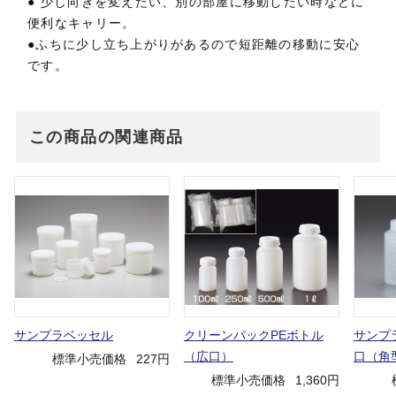
● 少し向きを変えたい、別の部屋に移動したい時などに
便利なキャリー。
●ふちに少し立ち上がりがあるので短距離の移動に安心
です。
この商品の関連商品
サンプラベッセル
クリーンパックPEボトル
サンプ
（広口）
口（角
標準小売価格
227円
標準小売価格
1,360円