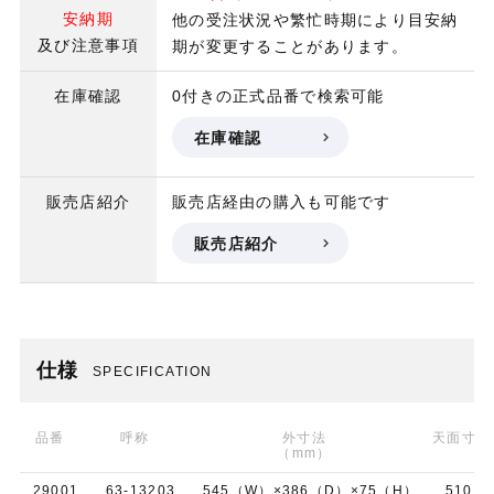
安納期
他の受注状況や繁忙時期により目安納
及び注意事項
期が変更することがあります。
在庫確認
0付きの正式品番で検索可能
在庫確認
販売店紹介
販売店経由の購入も可能です
販売店紹介
仕様
SPECIFICATION
品番
呼称
外寸法
天面寸法
（mm）
29001
63-13203
545（W）×386（D）×75（H）
510（