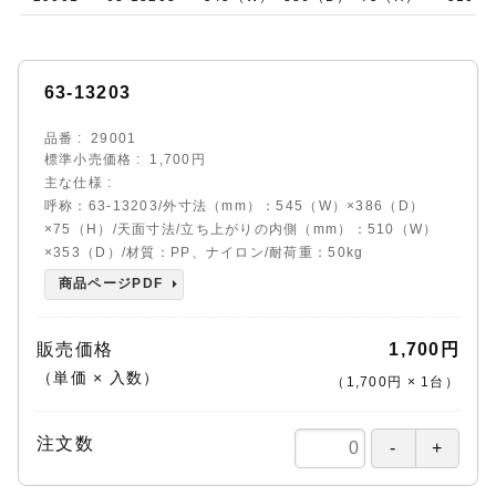
63-13203
品番
29001
標準小売価格
1,700円
主な仕様
呼称：63-13203/外寸法（mm）：545（W）×386（D）
×75（H）/天面寸法/立ち上がりの内側（mm）：510（W）
×353（D）/材質：PP、ナイロン/耐荷重：50kg
商品ページPDF
販売価格
1,700円
（単価 × 入数）
（
1,700円
×
1
台
）
注文数