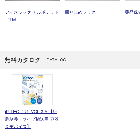
アイスラック チルポケット
回り止めラック
薬品保管
（TM）
無料カタログ
CATALOG
iP-TEC（R）VOL.3.5 【細
胞培養・ライブ輸送用 容器
＆デバイス】