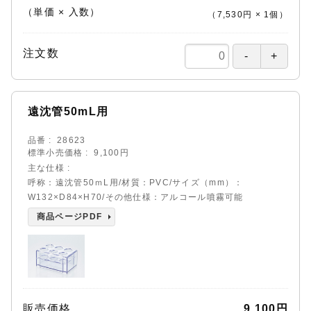
（単価 × 入数）
（
7,530円
×
1
個
）
注文数
遠沈管50mL用
品番
28623
標準小売価格
9,100円
主な仕様
呼称：遠沈管50ｍL用/材質：PVC/サイズ（mm）：
W132×D84×H70/その他仕様：アルコール噴霧可能
商品ページPDF
販売価格
9,100円