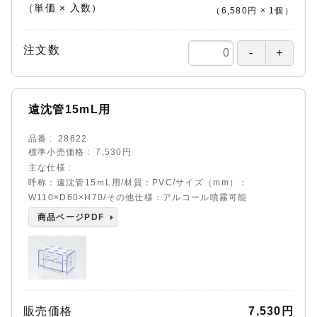
（単価 × 入数）
（
6,580円
×
1
個
）
注文数
遠沈管15mL用
品番
28622
標準小売価格
7,530円
主な仕様
呼称：遠沈管15ｍL用/材質：PVC/サイズ（mm）：
W110×D60×H70/その他仕様：アルコール噴霧可能
商品ページPDF
販売価格
7,530円