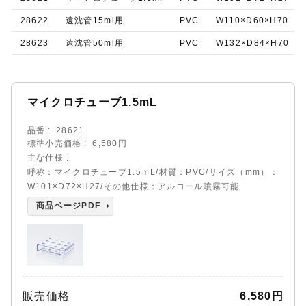
28622
遠沈管15ml用
PVC
W110×D60×H70
28623
遠沈管50ml用
PVC
W132×D84×H70
マイクロチューブ1.5mL
品番
28621
標準小売価格
6,580円
主な仕様
呼称：マイクロチューブ1.5ｍL/材質：PVC/サイズ（mm）：
W101×D72×H27/その他仕様：アルコール噴霧可能
商品ページPDF
販売価格
6,580円