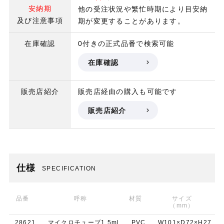
安納期
他の受注状況や繁忙時期により目安納
及び注意事項
期が変更することがあります。
在庫確認
0付きの正式品番で検索可能
在庫確認
販売店紹介
販売店経由の購入も可能です
販売店紹介
仕様
SPECIFICATION
品番
呼称
材質
サイズ
（mm）
28621
マイクロチューブ1.5ml
PVC
W101×D72×H27