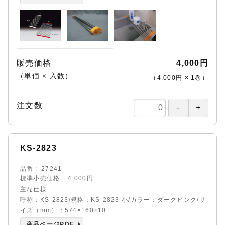
販売価格
4,000円
（単価 × 入数）
（
4,000円
×
1
巻
）
注文数
KS-2823
品番
27241
標準小売価格
4,000円
主な仕様
呼称：KS-2823/規格：KS-2823 小/カラー：ダークピンク/サ
イズ（mm）：574×160×10
商品ページPDF