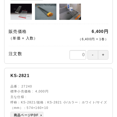
販売価格
6,400円
（単価 × 入数）
（
6,400円
×
1
巻
）
注文数
KS-2821
品番
27240
標準小売価格
4,000円
主な仕様
呼称：KS-2821/規格：KS-2821 小/カラー：ホワイト/サイズ
（mm）：574×160×10
商品ページPDF