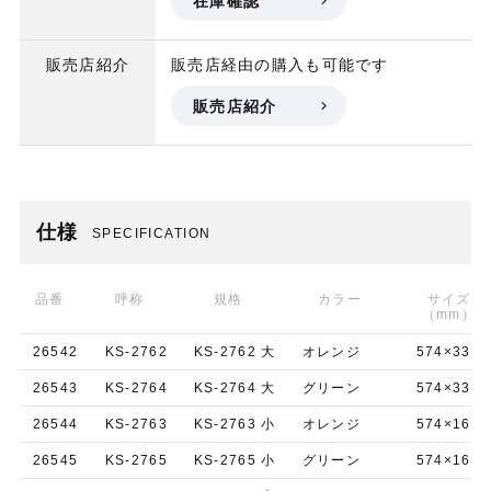
在庫確認
販売店紹介
販売店経由の購入も可能です
販売店紹介
仕様
SPECIFICATION
品番
呼称
規格
カラー
サイズ
（mm）
26542
KS-2762
KS-2762 大
オレンジ
574×330×
26543
KS-2764
KS-2764 大
グリーン
574×330×
26544
KS-2763
KS-2763 小
オレンジ
574×160×
26545
KS-2765
KS-2765 小
グリーン
574×160×