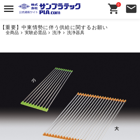
0
【重要】中東情勢に伴う供給に関するお願い
全商品
実験必需品
洗浄
洗浄器具