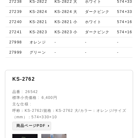
27238
KS-2822
KS-2822 大
ホワイト
574×330×
27239
KS-2824
KS-2824 大
ダークピンク
574×330×
27240
KS-2821
KS-2821 小
ホワイト
574×160×
27241
KS-2823
KS-2823 小
ダークピンク
574×160×
27998
オレンジ
-
-
-
27999
グリーン
-
-
-
KS-2762
品番
26542
標準小売価格
6,400円
主な仕様
呼称：KS-2762/規格：KS-2762 大/カラー：オレンジ/サイズ
（mm）：574×330×10
商品ページPDF