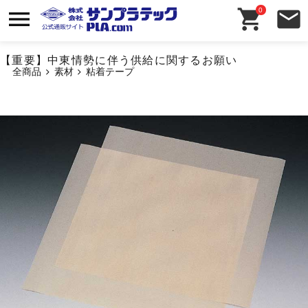
0
【重要】中東情勢に伴う供給に関するお願い
全商品
素材
粘着テープ