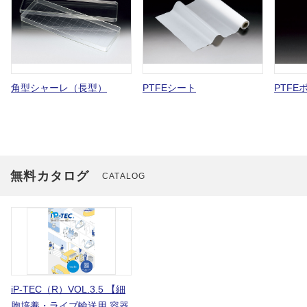
角型シャーレ（長型）
PTFEシート
PTFE
無料カタログ
CATALOG
iP-TEC（R）VOL.3.5 【細
胞培養・ライブ輸送用 容器