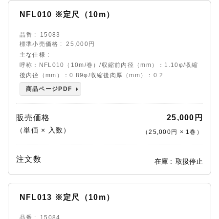
NFL010 ※定尺（10m）
品番
15083
標準小売価格
25,000円
主な仕様
呼称：NFL010（10m/巻）/収縮前内径（mm）：1.10φ/収縮
後内径（mm）：0.89φ/収縮後肉厚（mm）：0.2
商品ページPDF
販売価格
25,000円
（単価 × 入数）
（
25,000円
×
1
巻
）
注文数
在庫
取扱停止
NFL013 ※定尺（10m）
品番
15084