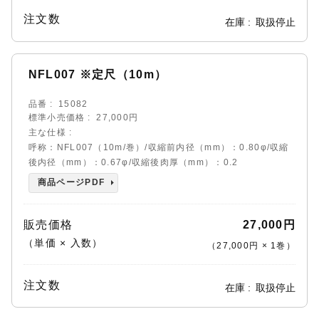
注文数
在庫
取扱停止
NFL007 ※定尺（10m）
品番
15082
標準小売価格
27,000円
主な仕様
呼称：NFL007（10m/巻）/収縮前内径（mm）：0.80φ/収縮
後内径（mm）：0.67φ/収縮後肉厚（mm）：0.2
商品ページPDF
販売価格
27,000円
（単価 × 入数）
（
27,000円
×
1
巻
）
注文数
在庫
取扱停止