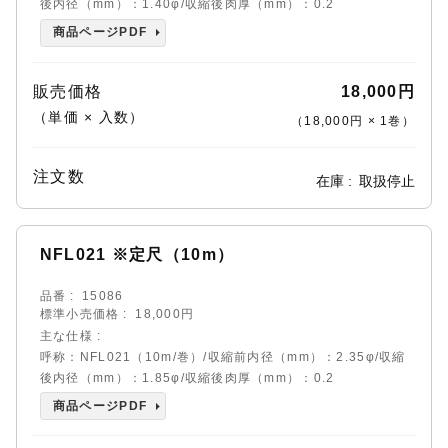
後内径（mm）：1.40φ/収縮後肉厚（mm）：0.2
商品ページPDF
販売価格
18,000円
（単価 × 入数）
（
18,000円
×
1
巻
）
注文数
在庫
取扱停止
NFL021 ※定尺（10m）
品番
15086
標準小売価格
18,000円
主な仕様
呼称：NFL021（10m/巻）/収縮前内径（mm）：2.35φ/収縮
後内径（mm）：1.85φ/収縮後肉厚（mm）：0.2
商品ページPDF