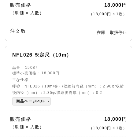
販売価格
18,000円
（単価 × 入数）
（
18,000円
×
1
巻
）
注文数
在庫
取扱停止
NFL026 ※定尺（10m）
品番
15087
標準小売価格
18,000円
主な仕様
呼称：NFL026（10m/巻）/収縮前内径（mm）：2.90φ/収縮
後内径（mm）：2.35φ/収縮後肉厚（mm）：0.2
商品ページPDF
販売価格
18,000円
（単価 × 入数）
（
18,000円
×
1
巻
）