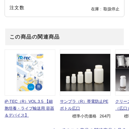
注文数
在庫
取扱停止
この商品の関連商品
iP-TEC（R）VOL.3.5 【細
サンプラ（R）帯電防止PE
クリー
胞培養・ライブ輸送用 容器
ボトル広口
（広口
＆デバイス】
標準小売価格
264円
標