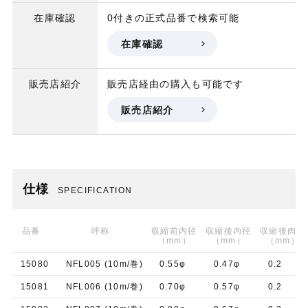
在庫確認
0付きの正式品番で検索可能
在庫確認
販売店紹介
販売店経由の購入も可能です
販売店紹介
仕様
SPECIFICATION
品番
呼称
収縮前内径
収縮後内径
収縮後肉厚
（mm）
（mm）
（mm）
15080
NFL005 (10m/巻)
0.55φ
0.47φ
0.2
15081
NFL006 (10m/巻)
0.70φ
0.57φ
0.2