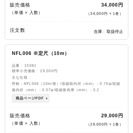
販売価格
34,000円
（単価 × 入数）
（
34,000円
×
1
巻
）
注文数
在庫
取扱停止
NFL006 ※定尺（10m）
品番
15081
標準小売価格
29,000円
主な仕様
呼称：NFL006（10m/巻）/収縮前内径（mm）：0.70φ/収縮
後内径（mm）：0.57φ/収縮後肉厚（mm）：0.2
商品ページPDF
販売価格
29,000円
（単価 × 入数）
（
29,000円
×
1
巻
）