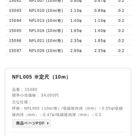
15082
NFL007 (10m/巻)
0.80φ
0.67φ
0.2
15083
NFL010 (10m/巻)
1.10φ
0.89φ
0.2
15084
NFL013 (10m/巻)
1.40φ
1.10φ
0.2
15085
NFL016 (10m/巻)
1.85φ
1.40φ
0.2
15086
NFL021 (10m/巻)
2.35φ
1.85φ
0.2
15087
NFL026 (10m/巻)
2.90φ
2.35φ
0.2
NFL005 ※定尺（10m）
品番
15080
標準小売価格
34,000円
主な仕様
呼称：NFL005（10m/巻）/収縮前内径（mm）：0.55φ/収縮
後内径（mm）：0.47φ/収縮後肉厚（mm）：0.2
商品ページPDF