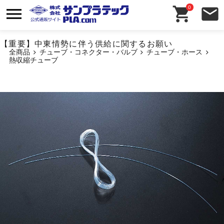
0
【重要】中東情勢に伴う供給に関するお願い
全商品
チューブ・コネクター・バルブ
チューブ・ホース
熱収縮チューブ