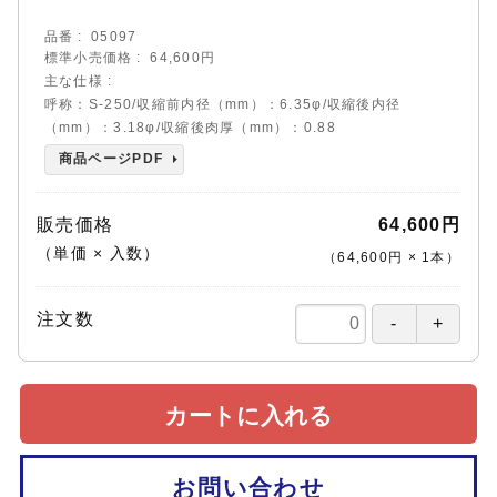
品番
05097
標準小売価格
64,600円
主な仕様
呼称：S-250/収縮前内径（mm）：6.35φ/収縮後内径
（mm）：3.18φ/収縮後肉厚（mm）：0.88
商品ページPDF
販売価格
64,600円
（単価 × 入数）
（
64,600円
×
1
本
）
注文数
カートに入れる
お問い合わせ