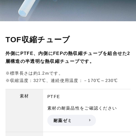
TOF収縮チューブ
外側にPTFE、内側にFEPの熱収縮チューブを組合せた2
層構造の半透明な熱収縮チューブです。
※標準長さは約1.2mです。
※収縮温度：327℃、連続使用温度：－170℃～230℃
素材
PTFE
素材の耐薬品性をご確認ください
耐薬ゼミ