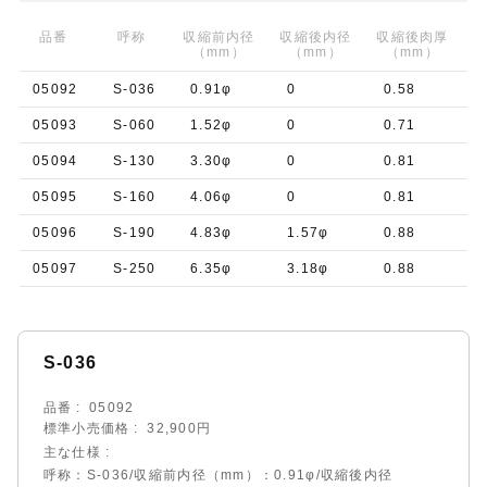
品番
呼称
収縮前内径
収縮後内径
収縮後肉厚
（mm）
（mm）
（mm）
05092
S-036
0.91φ
0
0.58
05093
S-060
1.52φ
0
0.71
05094
S-130
3.30φ
0
0.81
05095
S-160
4.06φ
0
0.81
05096
S-190
4.83φ
1.57φ
0.88
05097
S-250
6.35φ
3.18φ
0.88
S-036
品番
05092
標準小売価格
32,900円
主な仕様
呼称：S-036/収縮前内径（mm）：0.91φ/収縮後内径