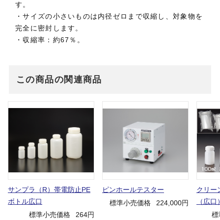
す。
・サイズの小さいものは内径ゼロまで収縮し、対象物を
完全に密封します。
・収縮率：約67％。
この商品の関連商品
サンプラ（R）帯電防止PE
ピンホールテスター
クリー
ボトル広口
（広口
標準小売価格
224,000円
標準小売価格
264円
標