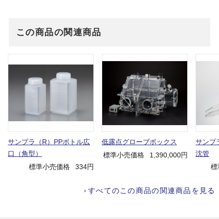
この商品の関連商品
サンプラ（R）PPボトル広
低露点グローブボックス
サンプ
口（角型）
沈管
標準小売価格
1,390,000円
標準小売価格
334円
標
すべてのこの商品の関連商品を見る