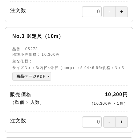
注文数
No.3 ※定尺（10m）
品番
05273
標準小売価格
10,300円
主な仕様
サイズNo.：3/内径×外径（mmφ）：5.94×6.66/規格：No.3
商品ページPDF
販売価格
10,300円
（単価 × 入数）
（
10,300円
×
1
巻
）
注文数