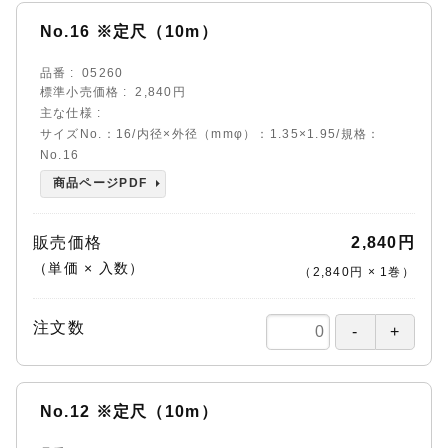
No.16 ※定尺（10m）
品番
05260
標準小売価格
2,840円
主な仕様
サイズNo.：16/内径×外径（mmφ）：1.35×1.95/規格：
No.16
商品ページPDF
販売価格
2,840円
（単価 × 入数）
（
2,840円
×
1
巻
）
注文数
No.12 ※定尺（10m）