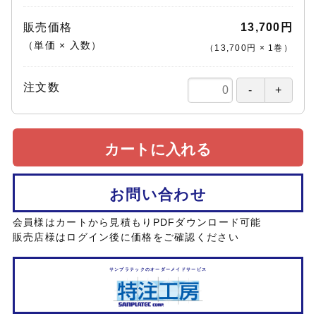
販売価格
13,700円
（単価 × 入数）
（
13,700円
×
1
巻
）
注文数
カートに入れる
お問い合わせ
会員様はカートから見積もりPDFダウンロード可能
販売店様はログイン後に価格をご確認ください
サンプラテックのオーダーメイドサービス