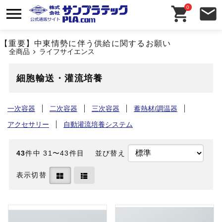
0
【重要】中東情勢に伴う供給に関するお願い
全商品
ライフサイエンス
細胞輸送・灌流培養
一次容器
二次容器
三次容器
蓄熱材/調温器
アクセサリー
自動灌流培養システム
43
件中 31〜43件目
並び替え
表示切替